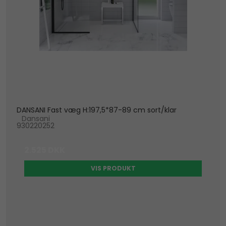
DANSANI Fast væg H:197,5*87-89 cm sort/klar
Dansani
930220252
2.525 DKK
VIS PRODUKT