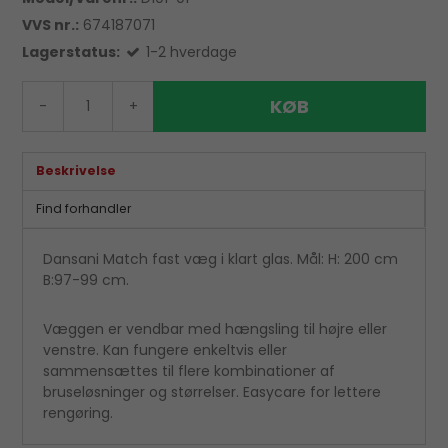
VVS nr.:
674187071
Lagerstatus:
1-2 hverdage
KØB
-
+
Beskrivelse
Find forhandler
Dansani Match fast væg i klart glas. Mål: H: 200 cm
B:97-99 cm.
Væggen er vendbar med hængsling til højre eller
venstre. Kan fungere enkeltvis eller
sammensættes til flere kombinationer af
bruseløsninger og størrelser. Easycare for lettere
rengøring.