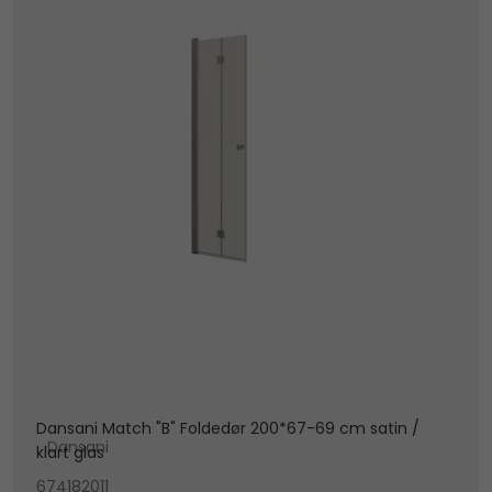
Dansani Match "B" Foldedør 200*67-69 cm satin /
Dansani
klart glas
674182011