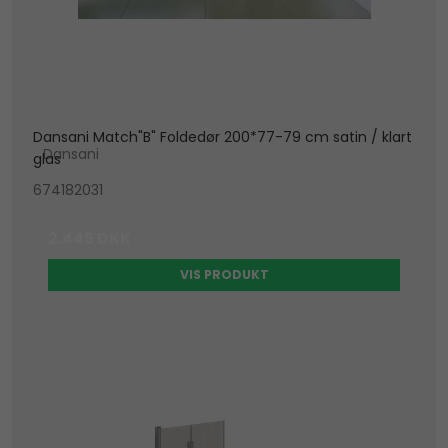
Dansani Match"B" Foldedør 200*77-79 cm satin / klart
Dansani
glas
674182031
2.445 DKK
VIS PRODUKT