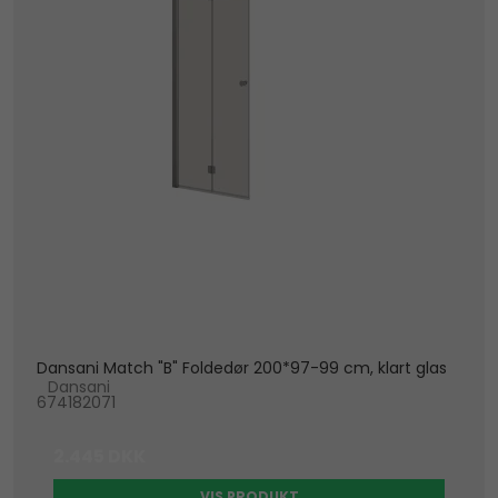
Dansani Match "B" Foldedør 200*97-99 cm, klart glas
Dansani
674182071
2.445 DKK
VIS PRODUKT