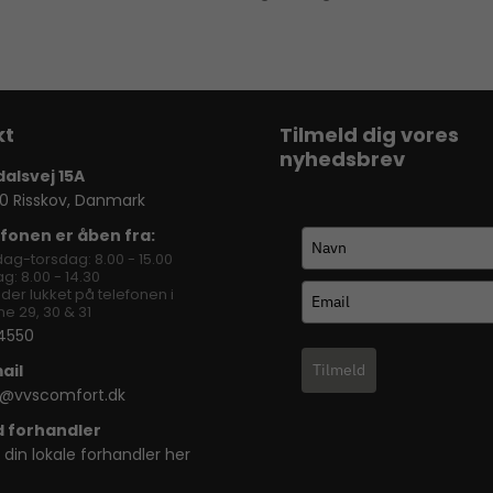
Tilmeld dig vores
nyhedsbrev
dalsvej 15A
0 Risskov, Danmark
fonen er åben fra:
ag-torsdag: 8.00 - 15.00
g: 8.00 - 14.30
lder lukket på telefonen i
e 29, 30 & 31
4550
ail
Tilmeld
o@vvscomfort.dk
d forhandler
 din lokale forhandler her