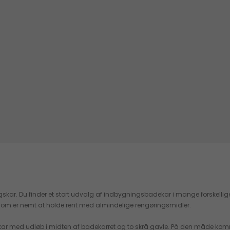
kar. Du finder et stort udvalg af indbygningsbadekar i mange forskellige s
l, som er nemt at holde rent med almindelige rengøringsmidler.
 kar med udløb i midten af badekarret og to skrå gavle. På den måde komm