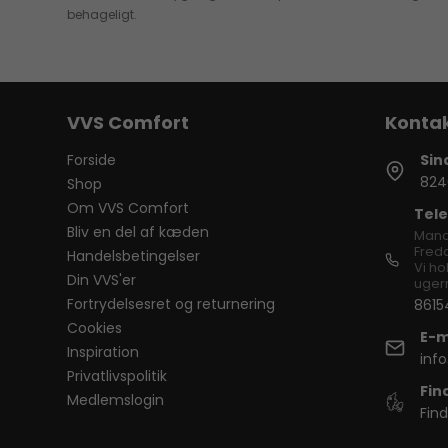
behageligt.
VVS Comfort
Forside
Sin
824
Shop
Om VVS Comfort
Tele
Bliv en del af kæden
Mand
Freda
Handelsbetingelser
Vi ho
Din VVS'er
ugern
Fortrydelsesret og returnering
8615
Cookies
E-m
Inspiration
inf
Privatlivspolitik
Fin
Medlemslogin
Find