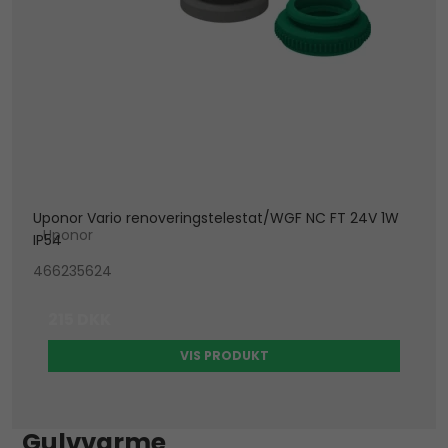
Uponor Vario renoveringstelestat/WGF NC FT 24V 1W
Uponor
IP54
466235624
215 DKK
VIS PRODUKT
Gulvvarme