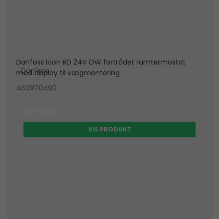
Danfoss Icon RD 24V OW fortrådet rumtermostat
Danfoss
med display til vægmontering
460970490
585 DKK
VIS PRODUKT