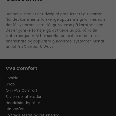
Her har vi samlet et udvalg af produkter til gulvvarme.
Når det kommer til forskellige opvarmningsformer, så er
der få systemer, som slår gulvvarme på komfortsiden.
Det er ganske fornøjeligt, at træde ud på, på kolde
vintermorgener. Vi har samlet en række af de mest
anerkendte og populære gulvvarme-systemer, blandt
andet fra Danfoss & Wavin.
VVS Comfort
Forside
Shop
Om VVS Comfort
Bliv en del af kæden
Handelsbetingelser
Din VVS'er
Fortrydelsesret og returnering