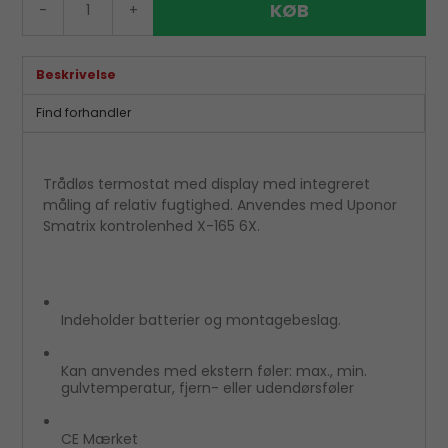
KØB
-
+
Beskrivelse
Find forhandler
Trådløs termostat med display med integreret
måling af relativ fugtighed. Anvendes med Uponor
Smatrix kontrolenhed X-165 6X.
Indeholder batterier og montagebeslag.
Kan anvendes med ekstern føler: max., min.
gulvtemperatur, fjern- eller udendørsføler
CE Mærket