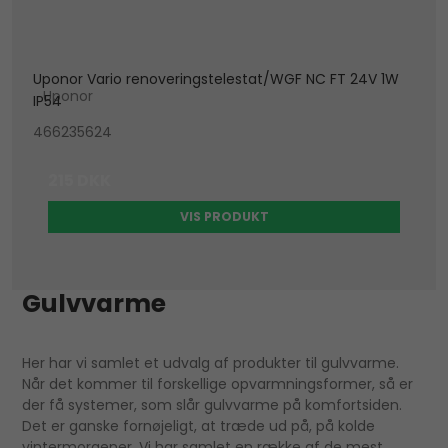
Uponor Vario renoveringstelestat/WGF NC FT 24V 1W
Uponor
IP54
466235624
215 DKK
VIS PRODUKT
Gulvvarme
Her har vi samlet et udvalg af produkter til gulvvarme.
Når det kommer til forskellige opvarmningsformer, så er
der få systemer, som slår gulvvarme på komfortsiden.
Det er ganske fornøjeligt, at træde ud på, på kolde
vintermorgener. Vi har samlet en række af de mest