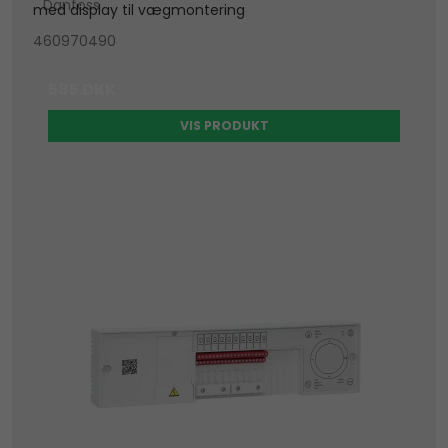
Danfoss
med display til vægmontering
460970490
585 DKK
VIS PRODUKT