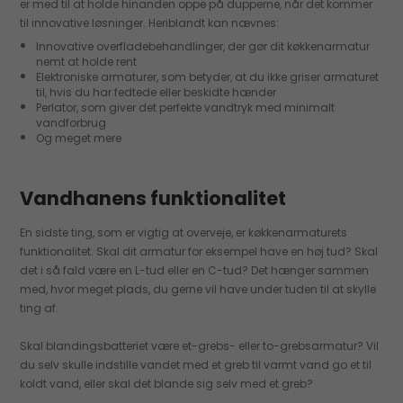
er med til at holde hinanden oppe på dupperne, når det kommer
til innovative løsninger. Heriblandt kan nævnes:
Innovative overfladebehandlinger, der gør dit køkkenarmatur
nemt at holde rent
Elektroniske armaturer, som betyder, at du ikke griser armaturet
til, hvis du har fedtede eller beskidte hænder
Perlator, som giver det perfekte vandtryk med minimalt
vandforbrug
Og meget mere
Vandhanens funktionalitet
En sidste ting, som er vigtig at overveje, er køkkenarmaturets
funktionalitet. Skal dit armatur for eksempel have en høj tud? Skal
det i så fald være en L-tud eller en C-tud? Det hænger sammen
med, hvor meget plads, du gerne vil have under tuden til at skylle
ting af.
Skal blandingsbatteriet være et-grebs- eller to-grebsarmatur? Vil
du selv skulle indstille vandet med et greb til varmt vand go et til
koldt vand, eller skal det blande sig selv med et greb?