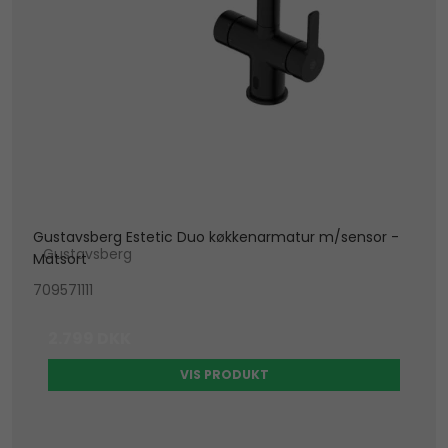
Gustavsberg Estetic Duo køkkenarmatur m/sensor -
Gustavsberg
Matsort
709571111
2.799 DKK
VIS PRODUKT