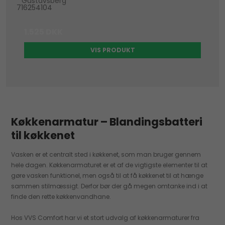
Gustavsberg
716254104
1.525 DKK
VIS PRODUKT
Køkkenarmatur – Blandingsbatteri
til køkkenet
Vasken er et centralt sted i køkkenet, som man bruger gennem
hele dagen. Køkkenarmaturet er et af de vigtigste elementer til at
gøre vasken funktionel, men også til at få køkkenet til at hænge
sammen stilmæssigt. Derfor bør der gå megen omtanke ind i at
finde den rette køkkenvandhane.
Hos VVS Comfort har vi et stort udvalg af køkkenarmaturer fra