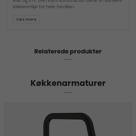
RISE og STF. Den blyfri konstruktion sikrer et sundere
køkkenmiljø for hele familien.
Relaterede produkter
Køkkenarmaturer