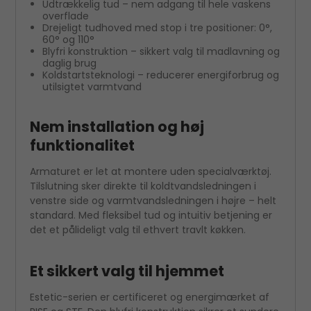
Udtrækkelig tud – nem adgang til hele vaskens
overflade
Drejeligt tudhoved med stop i tre positioner: 0°,
60° og 110°
Blyfri konstruktion – sikkert valg til madlavning og
daglig brug
Koldstartsteknologi – reducerer energiforbrug og
utilsigtet varmtvand
Nem installation og høj
funktionalitet
Armaturet er let at montere uden specialværktøj.
Tilslutning sker direkte til koldtvandsledningen i
venstre side og varmtvandsledningen i højre – helt
standard. Med fleksibel tud og intuitiv betjening er
det et pålideligt valg til ethvert travlt køkken.
Et sikkert valg til hjemmet
Estetic-serien er certificeret og energimærket af