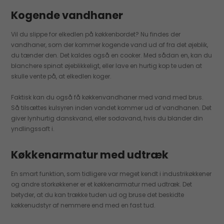
Kogende vandhaner
Vil du slippe for elkedlen på køkkenbordet? Nu findes der
vandhaner, som der kommer kogende vand ud af fra det øjeblik,
du tænder den. Det kaldes også en cooker. Med sådan en, kan du
blanchere spinat øjeblikkeligt, eller lave en hurtig kop te uden at
skulle vente på, at elkedlen koger.
Faktisk kan du også få køkkenvandhaner med vand med brus.
Så tilsættes kulsyren inden vandet kommer ud af vandhanen. Det
giver lynhurtig danskvand, eller sodavand, hvis du blander din
yndlingssaft i.
Køkkenarmatur med udtræk
En smart funktion, som tidligere var meget kendt i industrikøkkener
og andre storkøkkener er et køkkenarmatur med udtræk. Det
betyder, at du kan trække tuden ud og bruse det beskidte
køkkenudstyr af nemmere end med en fast tud.