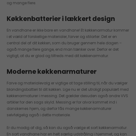
og mange flere.
Køkkenbatterier i lækkert design
En vandhane er ikke bare en vandhane! Et køkkenarmatur kommer
i et væld af forskellige materialer, farver og stilarter. Det er en
central del af dit køkken, som du bruger gennem hele dagen –
også mange flere gange, end man tænker over. Derfor er det
vigtigt, at du er glad og tilfreds med dit køkkenarmatur.
Moderne køkkenarmaturer
Farve og materialevalg er vigtige at tage stilling til, når du vælger
blandingsbatteri til dit køkken. Lige nu er det utroligt populært med
køkkenarmaturer i messing. Det gælder desuden også andre VVS
artikler for den sags skyld. Messing er for alvor kommet ind i
danskernes hjem, og derfor fås mange køkkenarmaturer
selvfølgelig også i dette materiale.
Er du modig af dig, så kan du også vælge et sort køkkenarmatur.
En sort vandhane har en helt særlig udstråling i hjemmet, og kan