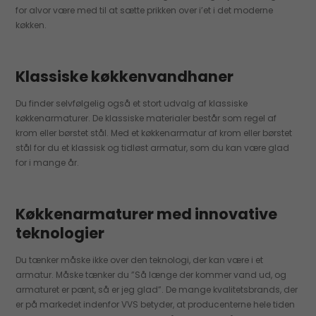
for alvor være med til at sætte prikken over i’et i det moderne
køkken.
Klassiske køkkenvandhaner
Du finder selvfølgelig også et stort udvalg af klassiske
køkkenarmaturer. De klassiske materialer består som regel af
krom eller børstet stål. Med et køkkenarmatur af krom eller børstet
stål for du et klassisk og tidløst armatur, som du kan være glad
for i mange år.
Køkkenarmaturer med innovative
teknologier
Du tænker måske ikke over den teknologi, der kan være i et
armatur. Måske tænker du ”Så længe der kommer vand ud, og
armaturet er pænt, så er jeg glad”. De mange kvalitetsbrands, der
er på markedet indenfor VVS betyder, at producenterne hele tiden