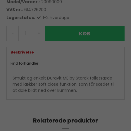
Model/Varenr.:
20090000
VVS nr.:
614726200
Lagerstatus:
1-2 hverdage
KØB
-
+
Beskrivelse
Find forhandler
Smukt og enkelt Duravit ME by Starck toiletsæde
med lækker soft close funktion, som får sædet til
at dale blidt ned over kummen.
Relaterede produkter