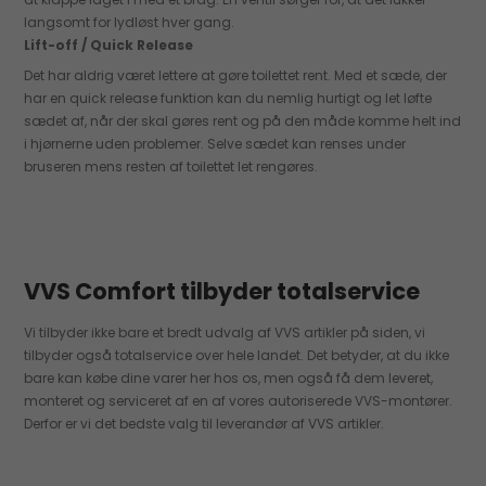
langsomt for lydløst hver gang.
Lift-off / Quick Release
Det har aldrig været lettere at gøre toilettet rent. Med et sæde, der
har en quick release funktion kan du nemlig hurtigt og let løfte
sædet af, når der skal gøres rent og på den måde komme helt ind
i hjørnerne uden problemer. Selve sædet kan renses under
bruseren mens resten af toilettet let rengøres.
VVS Comfort tilbyder totalservice
Vi tilbyder ikke bare et bredt udvalg af VVS artikler på siden, vi
tilbyder også totalservice over hele landet. Det betyder, at du ikke
bare kan købe dine varer her hos os, men også få dem leveret,
monteret og serviceret af en af vores autoriserede VVS-montører.
Derfor er vi det bedste valg til leverandør af VVS artikler.