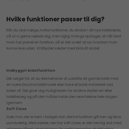
Hvilke funktioner passer til dig?
Når du skal vælge, hvilke funktioner, du ønsker i dit nye toiletsæde,
så vil vi gerne vejlede dig, men rigtig mange opdager, at når først
man har prøvet en funktion, så er det svært at se, hvordan man
kunne leve uden. VI tilbyder sæder med blandt andet:
Indbygget bidetfunktion
Det sørger for, at du ikke behøver at udskifte dit gamle toilet med
en nyere Douche toiletmodel eller have et bidet installeret ved
siden af. Det giver dig muligheden for at blive skyllet ren efter
toiletbesøg og på den måde holde den rene følelse hele dagen
igennem.
Soft Close
Især, hvis der er børn i boligen kan denne funktion gå hen og blive
uundværlig. Med sæder, der har soft close, er det nemlig slut med
at klappe låget i med et brag. En ventil sørger for, at det lukker