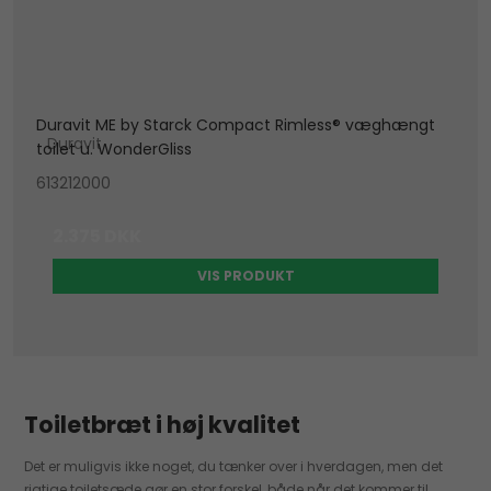
Duravit ME by Starck Compact Rimless® væghængt
Duravit
toilet u. WonderGliss
613212000
2.375 DKK
VIS PRODUKT
Toiletbræt i høj kvalitet
Det er muligvis ikke noget, du tænker over i hverdagen, men det
rigtige toiletsæde gør en stor forskel, både når det kommer til