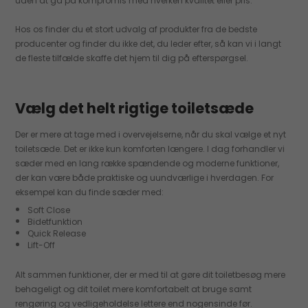
uden at gå på kompromis med hverken kvalitet eller pris.
Hos os finder du et stort udvalg af produkter fra de bedste
producenter og finder du ikke det, du leder efter, så kan vi i langt
de fleste tilfælde skaffe det hjem til dig på efterspørgsel.
Vælg det helt rigtige toiletsæde
Der er mere at tage med i overvejelserne, når du skal vælge et nyt
toiletsæde. Det er ikke kun komforten længere. I dag forhandler vi
sæder med en lang række spændende og moderne funktioner,
der kan være både praktiske og uundværlige i hverdagen. For
eksempel kan du finde sæder med:
Soft Close
Bidetfunktion
Quick Release
Lift-Off
Alt sammen funktioner, der er med til at gøre dit toiletbesøg mere
behageligt og dit toilet mere komfortabelt at bruge samt
rengøring og vedligeholdelse lettere end nogensinde før.