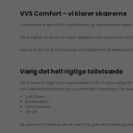
VVS Comfort – vi klarer skærerne
Vores kæde er ejet af VVS-installatører og hjemmesiden køres af 
Det er vigtigt for os, at udvalget afspejler vores passion for
Hos os finder du et stort udvalg af produkter fra de bedste produc
Vælg det helt rigtige toiletsæde
Der er mere at tage med i overvejelserne, når du skal vælge e
kan være både praktiske og uundværlige i hverdagen. For ek
Soft Close
Bidetfunktion
Quick Release
Lift-Off
Alt sammen funktioner, der er med til at gøre dit toiletbesøg 