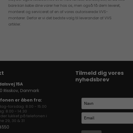
bare kan købe dine varer her hos os, men også få dem leveret,
monteret og serviceret af en af vores autoriserede VVS-
montører. Derfor er vi det bedste valg til leverandør af VVS
artikler.
Tilmeld dig vores
nyhedsbrev
dalsvej 15A
0 Risskov, Danmark
fonen er åben fra:
ag-torsdag: 8.00 - 15.00
g: 8.00 - 14.30
lder lukket på telefonen i
e 29, 30 & 31
4550