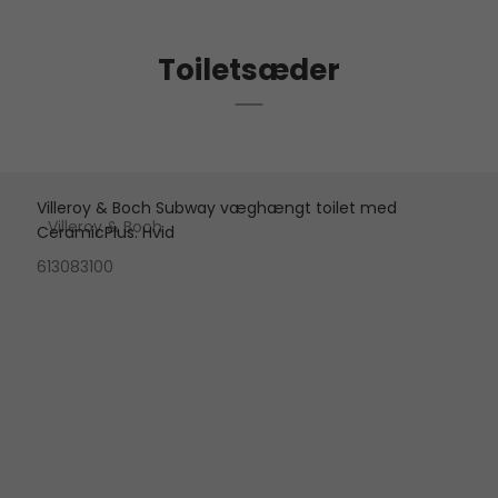
Toiletsæder
Villeroy & Boch Subway væghængt toilet med
Villeroy & Boch
CeramicPlus. Hvid
613083100