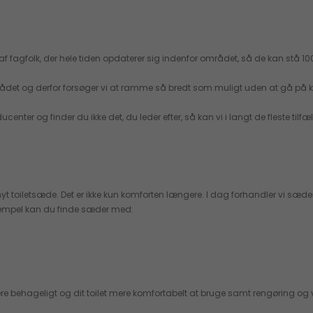
fagfolk, der hele tiden opdaterer sig indenfor området, så de kan stå 100% i
 området og derfor forsøger vi at ramme så bredt som muligt uden at gå på 
enter og finder du ikke det, du leder efter, så kan vi i langt de fleste tilfæ
t nyt toiletsæde. Det er ikke kun komforten længere. I dag forhandler vi 
sempel kan du finde sæder med:
mere behageligt og dit toilet mere komfortabelt at bruge samt rengøring og 