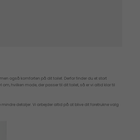
en også komforten på dit toilet. Derfor finder du et stort
hvilken mode, der passer til dit toilet, så er vi altid klar til
dre detaljer. Vi arbejder altid på at blive dit foretrukne valg