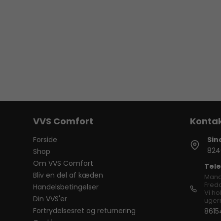
VVS Comfort
Forside
Sin
824
Shop
Om VVS Comfort
Tele
Bliv en del af kæden
Mand
Freda
Handelsbetingelser
Vi ho
Din VVS'er
ugern
Fortrydelsesret og returnering
8615