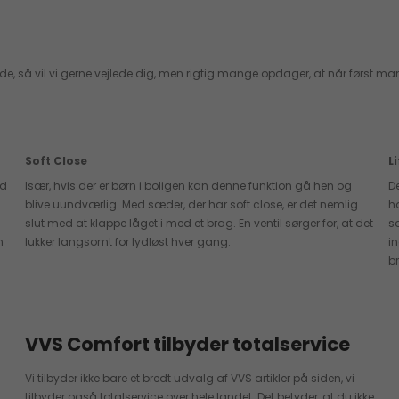
sæde, så vil vi gerne vejlede dig, men rigtig mange opdager, at når først m
Soft Close
L
ed
Især, hvis der er børn i boligen kan denne funktion gå hen og
De
blive uundværlig. Med sæder, der har soft close, er det nemlig
h
slut med at klappe låget i med et brag. En ventil sørger for, at det
s
n
lukker langsomt for lydløst hver gang.
i
br
VVS Comfort tilbyder totalservice
Vi tilbyder ikke bare et bredt udvalg af VVS artikler på siden, vi
tilbyder også totalservice over hele landet. Det betyder, at du ikke