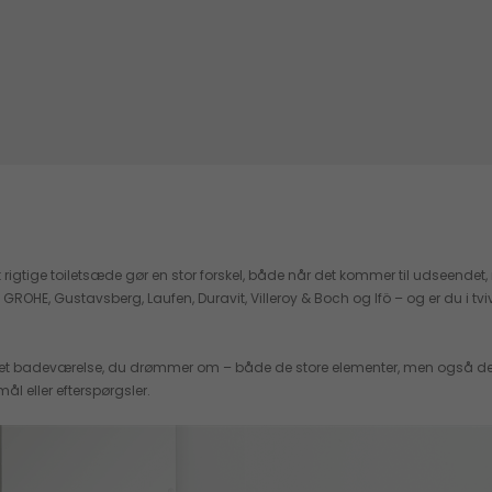
rigtige toiletsæde gør en stor forskel, både når det kommer til udseendet, m
, Gustavsberg, Laufen, Duravit, Villeroy & Boch og Ifö – og er du i tvivl om, 
 det badeværelse, du drømmer om – både de store elementer, men også de min
ål eller efterspørgsler.