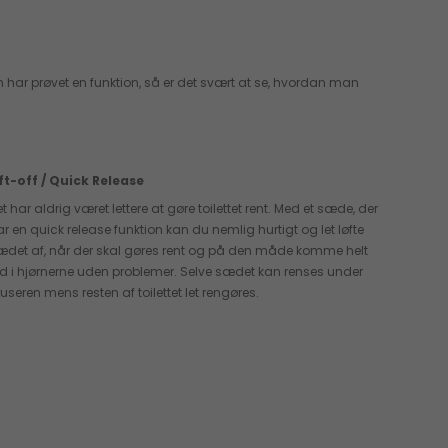
an har prøvet en funktion, så er det svært at se, hvordan man
ift-off / Quick Release
t har aldrig været lettere at gøre toilettet rent. Med et sæde, der
ar en quick release funktion kan du nemlig hurtigt og let løfte
ædet af, når der skal gøres rent og på den måde komme helt
nd i hjørnerne uden problemer. Selve sædet kan renses under
useren mens resten af toilettet let rengøres.