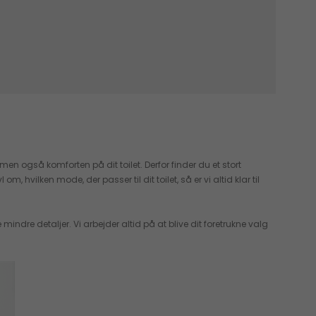
en også komforten på dit toilet. Derfor finder du et stort
hvilken mode, der passer til dit toilet, så er vi altid klar til
dre detaljer. Vi arbejder altid på at blive dit foretrukne valg