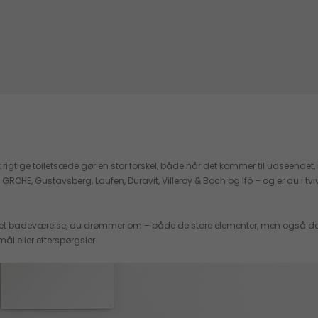
rigtige toiletsæde gør en stor forskel, både når det kommer til udseendet, m
, Gustavsberg, Laufen, Duravit, Villeroy & Boch og Ifö – og er du i tvivl om, 
 det badeværelse, du drømmer om – både de store elementer, men også de min
ål eller efterspørgsler.