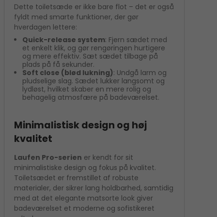
Dette toiletsæde er ikke bare flot – det er også
fyldt med smarte funktioner, der gør
hverdagen lettere:
Quick-release system
: Fjern sædet med
et enkelt klik, og gør rengøringen hurtigere
og mere effektiv. Sæt sædet tilbage på
plads på få sekunder.
Soft close (blød lukning)
: Undgå larm og
pludselige slag. Sædet lukker langsomt og
lydløst, hvilket skaber en mere rolig og
behagelig atmosfære på badeværelset.
Minimalistisk design og høj
kvalitet
Laufen Pro-serien
er kendt for sit
minimalistiske design og fokus på kvalitet.
Toiletsædet er fremstillet af robuste
materialer, der sikrer lang holdbarhed, samtidig
med at det elegante matsorte look giver
badeværelset et moderne og sofistikeret