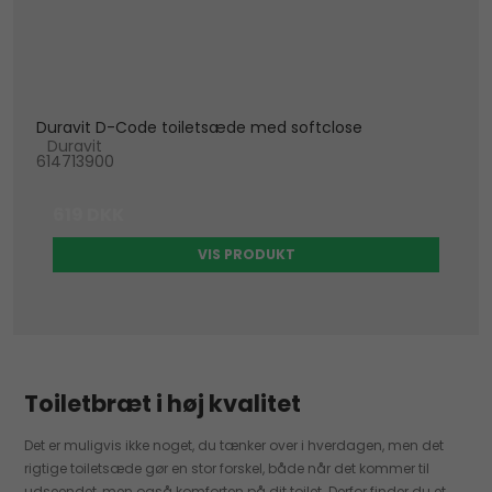
Duravit D-Code toiletsæde med softclose
Duravit
614713900
619 DKK
VIS PRODUKT
Toiletbræt i høj kvalitet
Det er muligvis ikke noget, du tænker over i hverdagen, men det
rigtige toiletsæde gør en stor forskel, både når det kommer til
udseendet, men også komforten på dit toilet. Derfor finder du et