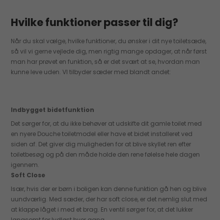
Hvilke funktioner passer til dig?
Når du skal vælge, hvilke funktioner, du ønsker i dit nye toiletsæde,
så vil vi gerne vejlede dig, men rigtig mange opdager, at når først
man har prøvet en funktion, så er det svært at se, hvordan man
kunne leve uden. VI tilbyder sæder med blandt andet:
Indbygget bidetfunktion
Det sørger for, at du ikke behøver at udskifte dit gamle toilet med
en nyere Douche toiletmodel eller have et bidet installeret ved
siden af. Det giver dig muligheden for at blive skyllet ren efter
toiletbesøg og på den måde holde den rene følelse hele dagen
igennem.
Soft Close
Især, hvis der er børn i boligen kan denne funktion gå hen og blive
uundværlig. Med sæder, der har soft close, er det nemlig slut med
at klappe låget i med et brag. En ventil sørger for, at det lukker
langsomt for lydløst hver gang.