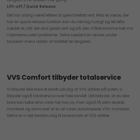
Lift-off / Quick Release
Det har aldrig været lettere at gøre toilettet rent. Med et sæde, der
har en quick release funktion kan du nemlig hurtigt og let løfte
sædet af, når der skal gøres rent og på den måde komme helt ind
i hjørnerne uden problemer. Selve sædet kan renses under
bruseren mens resten af toilettet let rengøres.
VVS Comfort tilbyder totalservice
Vi tilbyder ikke bare et bredt udvalg af VVS artikler på siden, vi
tilbyder også totalservice over hele landet. Det betyder, at du ikke
bare kan købe dine varer her hos os, men også få dem leveret,
monteret og serviceret af en af vores autoriserede VVS-montører.
Derfor er vi det bedste valg til leverandør af VVS artikler.