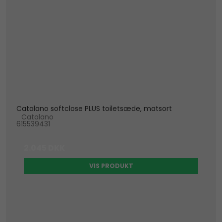
Catalano softclose PLUS toiletsæde, matsort
Catalano
615539431
2.045 DKK
VIS PRODUKT