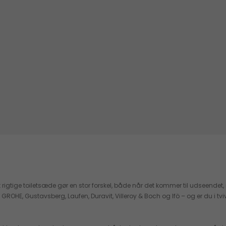
rigtige toiletsæde gør en stor forskel, både når det kommer til udseendet, m
, Gustavsberg, Laufen, Duravit, Villeroy & Boch og Ifö – og er du i tvivl om, 