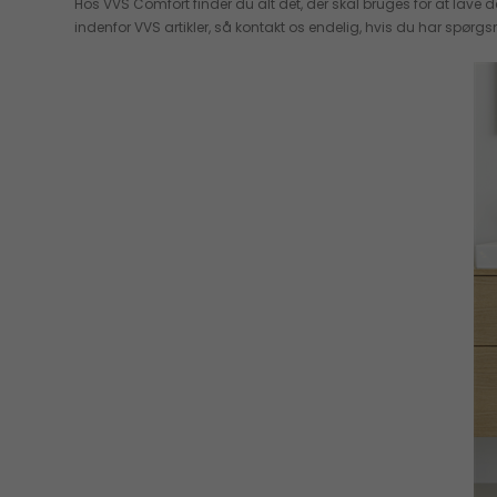
Hos VVS Comfort finder du alt det, der skal bruges for at lave
indenfor VVS artikler, så kontakt os endelig, hvis du har spørgsm