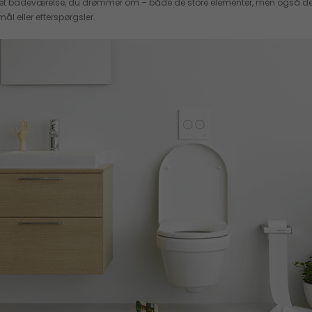
 det badeværelse, du drømmer om – både de store elementer, men også de min
ål eller efterspørgsler.