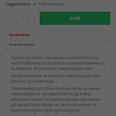
Lagerstatus:
7-10 hverdage
KØB
-
+
Beskrivelse
Find forhandler
Duravit Durastyle toiletsædet med SoftClose og
rustfri stålbeslag fra Duravit er en kvalitetsløsning til
at fuldende dit Durastyle-væghængte toilet.
Dette toiletsæde er designet med fokus på både
komfort og holdbarhed.
Toiletsædets SoftClose-funktion sikrer, at sædet
lukkes langsomt og lydløst efter brug, hvilket
eliminerer risikoen for slamrende lyde eller skader
på sædet. Dette tilføjer en ekstra dimension af
bekvemmelighed og brugervenlighed.