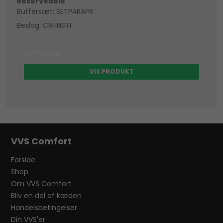
Reservedele
Buffersæt: SETPARAPR
Beslag: CRHNSTF
1.175 DKK
VIS PRODUKT
VVS Comfort
Forside
Shop
Om VVS Comfort
Bliv en del af kæden
Handelsbetingelser
Din VVS'er