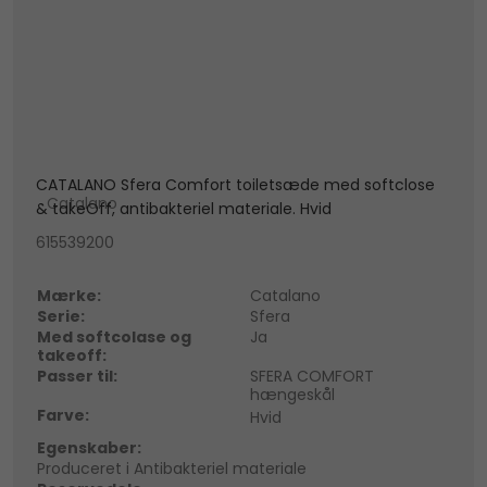
CATALANO Sfera Comfort toiletsæde med softclose
Catalano
& takeOff, antibakteriel materiale. Hvid
615539200
Mærke:
Catalano
Serie:
Sfera
Med softcolase og
Ja
takeoff:
Passer til:
SFERA COMFORT
hængeskål
Farve:
Hvid
Egenskaber:
Produceret i Antibakteriel materiale