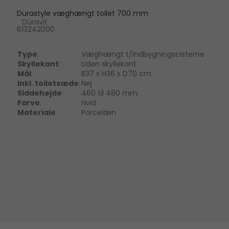
Durastyle væghængt toilet 700 mm
Duravit
613242000
Type
:
Væghængt t/indbygningscisterne
Skyllekant
:
Uden skyllekant
Mål
:
B37 x H36 x D70 cm.
Inkl. toiletsæde
:
Nej
Siddehøjde
:
460 til 480 mm.
Farve
:
Hvid
Materiale
:
Porcelæn