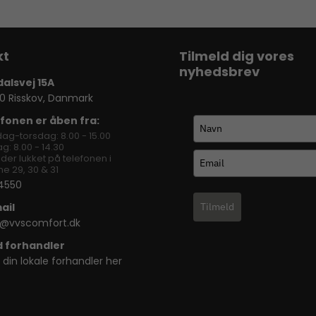
Tilmeld dig vores
nyhedsbrev
dalsvej 15A
0 Risskov, Danmark
fonen er åben fra:
ag-torsdag: 8.00 - 15.00
g: 8.00 - 14.30
lder lukket på telefonen i
e 29, 30 & 31
4550
ail
Tilmeld
o@vvscomfort.dk
d forhandler
 din lokale forhandler her