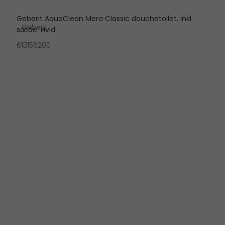
Geberit AquaClean Mera Classic douchetoilet. Inkl.
Geberit
sæde. Hvid
613156200