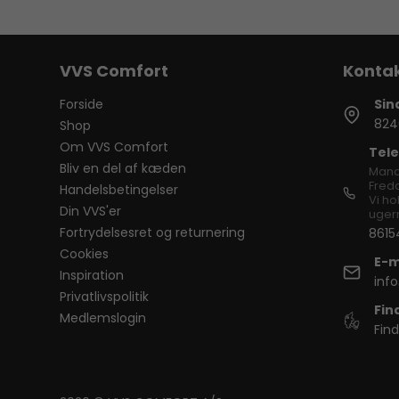
VVS Comfort
Forside
Sin
824
Shop
Om VVS Comfort
Tele
Bliv en del af kæden
Mand
Freda
Handelsbetingelser
Vi ho
Din VVS'er
ugern
Fortrydelsesret og returnering
8615
Cookies
E-m
Inspiration
inf
Privatlivspolitik
Fin
Medlemslogin
Find