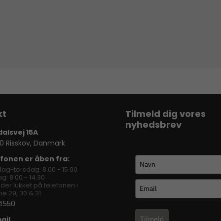
Tilmeld dig vores
nyhedsbrev
dalsvej 15A
0 Risskov, Danmark
fonen er åben fra:
ag-torsdag: 8.00 - 15.00
g: 8.00 - 14.30
lder lukket på telefonen i
e 29, 30 & 31
4550
ail
Tilmeld