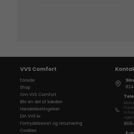
VVS Comfort
Forside
Sin
824
Shop
Om VVS Comfort
Tele
Bliv en del af kæden
Mand
Freda
Handelsbetingelser
Vi ho
Din VVS'er
ugern
Fortrydelsesret og returnering
8615
Cookies
E-m