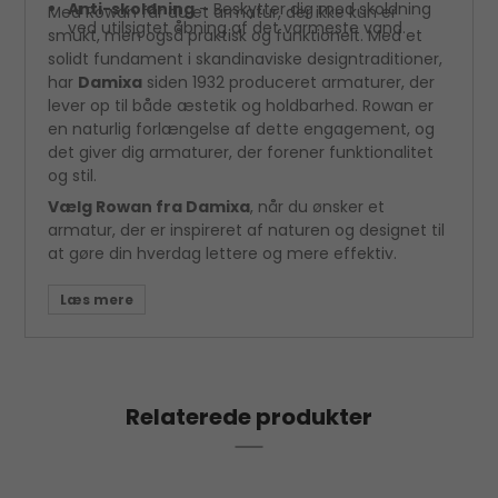
Anti-skoldning
– Beskytter dig mod skoldning
Med Rowan får du et armatur, der ikke kun er
ved utilsigtet åbning af det varmeste vand.
smukt, men også praktisk og funktionelt. Med et
solidt fundament i skandinaviske designtraditioner,
har
Damixa
siden 1932 produceret armaturer, der
lever op til både æstetik og holdbarhed. Rowan er
en naturlig forlængelse af dette engagement, og
det giver dig armaturer, der forener funktionalitet
og stil.
Vælg Rowan fra Damixa
, når du ønsker et
armatur, der er inspireret af naturen og designet til
at gøre din hverdag lettere og mere effektiv.
Relaterede produkter