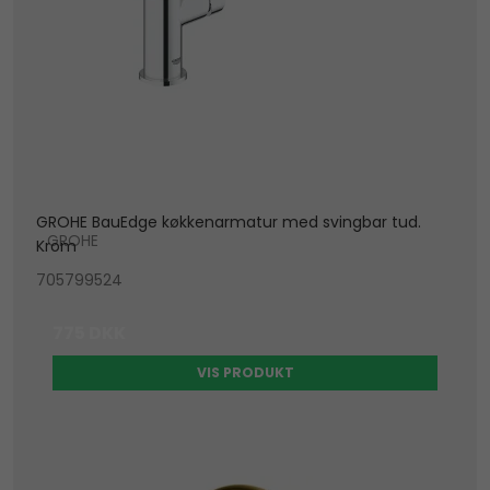
GROHE BauEdge køkkenarmatur med svingbar tud.
GROHE
Krom
705799524
775 DKK
VIS PRODUKT