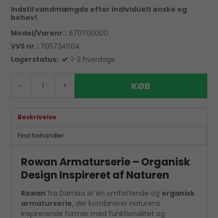
Indstil vandmængde efter individuelt ønske og
behov!
Model/Varenr.:
670700000
VVS nr.:
705734604
Lagerstatus:
1-2 hverdage
KØB
-
+
Beskrivelse
Find forhandler
Rowan Armaturserie – Organisk
Design Inspireret af Naturen
Rowan
fra Damixa er en omfattende og
organisk
armaturserie
, der kombinerer naturens
inspirerende former med funktionalitet og