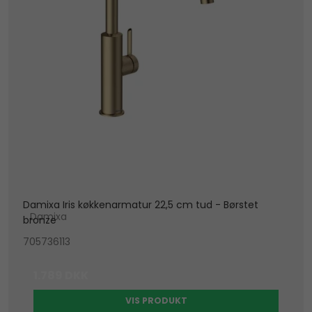
Damixa Iris køkkenarmatur 22,5 cm tud - Børstet
Damixa
bronze
705736113
1.789 DKK
VIS PRODUKT