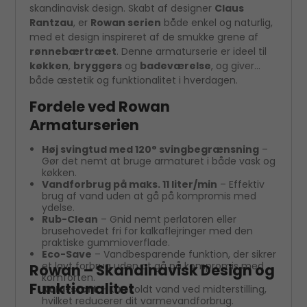
skandinavisk design. Skabt af designer
Claus
Rantzau
, er
Rowan serien
både enkel og naturlig,
med et design inspireret af de smukke grene af
rønnebærtræet
. Denne armaturserie er ideel til
køkken
,
bryggers
og
badeværelse
, og giver
både æstetik og funktionalitet i hverdagen.
Fordele ved Rowan
Armaturserien
Høj svingtud med 120° svingbegrænsning
–
Gør det nemt at bruge armaturet i både vask og
køkken.
Vandforbrug på maks. 11 liter/min
– Effektiv
brug af vand uden at gå på kompromis med
ydelse.
Rub-Clean
– Gnid nemt perlatoren eller
brusehovedet fri for kalkaflejringer med den
praktiske gummioverflade.
Eco-Save
– Vandbesparende funktion, der sikrer
et lavt forbrug uden at gå på kompromis med
Rowan – Skandinavisk Design og
komforten.
Funktionalitet
Kold-start
– Kun koldt vand ved midterstilling,
hvilket reducerer dit varmevandforbrug.