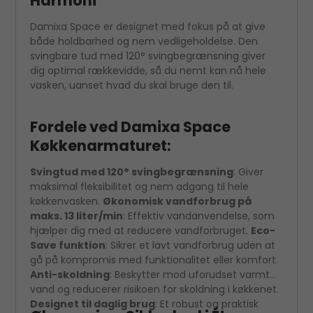
Harmoni
Damixa Space er designet med fokus på at give
både holdbarhed og nem vedligeholdelse. Den
svingbare tud med 120° svingbegrænsning giver
dig optimal rækkevidde, så du nemt kan nå hele
vasken, uanset hvad du skal bruge den til.
Fordele ved Damixa Space
Køkkenarmaturet:
Svingtud med 120° svingbegrænsning
: Giver
maksimal fleksibilitet og nem adgang til hele
køkkenvasken.
Økonomisk vandforbrug på
maks. 13 liter/min
: Effektiv vandanvendelse, som
hjælper dig med at reducere vandforbruget.
Eco-
Save funktion
: Sikrer et lavt vandforbrug uden at
gå på kompromis med funktionalitet eller komfort.
Anti-skoldning
: Beskytter mod uforudset varmt
vand og reducerer risikoen for skoldning i køkkenet.
Designet til daglig brug
: Et robust og praktisk