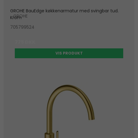
GROHE BauEdge køkkenarmatur med svingbar tud.
GROHE
Krom
705799524
775 DKK
VIS PRODUKT