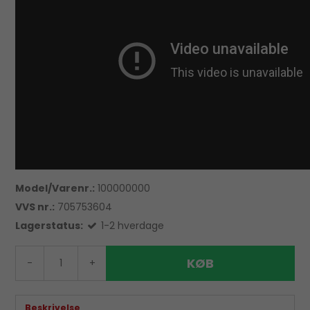
Model/Varenr.:
100000000
VVS nr.:
705753604
Lagerstatus:
1-2 hverdage
KØB
-
+
Beskrivelse