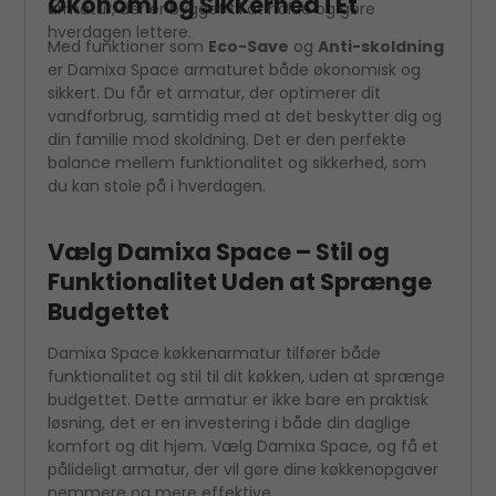
Økonomi og Sikkerhed i Ét
armatur, der er bygget til at holde og gøre
hverdagen lettere.
Med funktioner som
Eco-Save
og
Anti-skoldning
er Damixa Space armaturet både økonomisk og
sikkert. Du får et armatur, der optimerer dit
vandforbrug, samtidig med at det beskytter dig og
din familie mod skoldning. Det er den perfekte
balance mellem funktionalitet og sikkerhed, som
du kan stole på i hverdagen.
Vælg Damixa Space – Stil og
Funktionalitet Uden at Sprænge
Budgettet
Damixa Space køkkenarmatur tilfører både
funktionalitet og stil til dit køkken, uden at sprænge
budgettet. Dette armatur er ikke bare en praktisk
løsning, det er en investering i både din daglige
komfort og dit hjem. Vælg Damixa Space, og få et
pålideligt armatur, der vil gøre dine køkkenopgaver
nemmere og mere effektive.