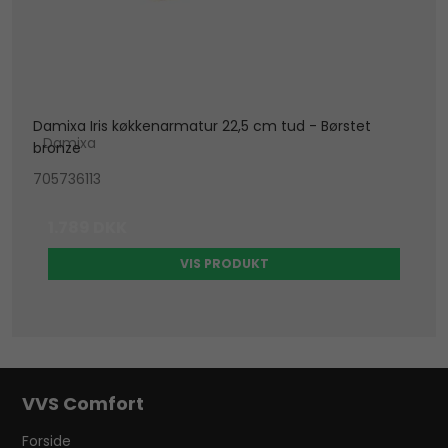
Damixa Iris køkkenarmatur 22,5 cm tud - Børstet
Damixa
bronze
705736113
1.789 DKK
VIS PRODUKT
VVS Comfort
Forside