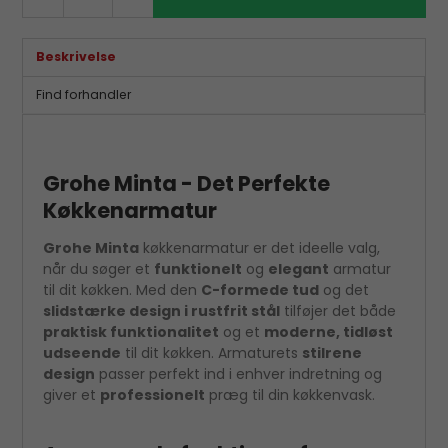
Beskrivelse
Find forhandler
Grohe Minta - Det Perfekte
Køkkenarmatur
Grohe Minta
køkkenarmatur er det ideelle valg,
når du søger et
funktionelt
og
elegant
armatur
til dit køkken. Med den
C-formede tud
og det
slidstærke design i rustfrit stål
tilføjer det både
praktisk funktionalitet
og et
moderne, tidløst
udseende
til dit køkken. Armaturets
stilrene
design
passer perfekt ind i enhver indretning og
giver et
professionelt
præg til din køkkenvask.