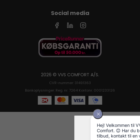
Social media
2026 © VVS COMFORT A/S.
CVR-nummer: 31491363
Bankoplysninger: Reg. nr. 7264 Kontonr. 0001233126