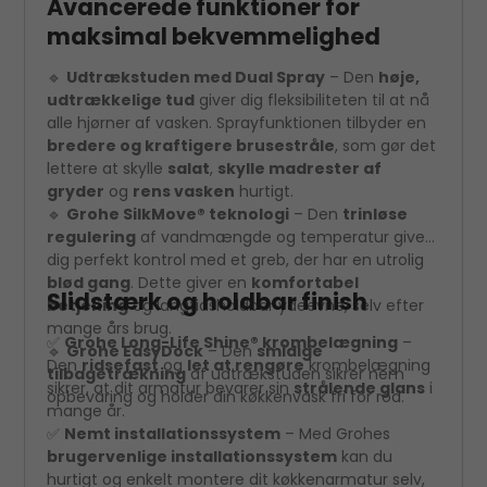
Avancerede funktioner for
maksimal bekvemmelighed
🔹
Udtrækstuden med Dual Spray
– Den
høje,
udtrækkelige tud
giver dig fleksibiliteten til at nå
alle hjørner af vasken. Sprayfunktionen tilbyder en
bredere og kraftigere brusestråle
, som gør det
lettere at skylle
salat
,
skylle madrester af
gryder
og
rens vasken
hurtigt.
🔹
Grohe SilkMove® teknologi
– Den
trinløse
regulering
af vandmængde og temperatur giver
dig perfekt kontrol med et greb, der har en utrolig
blød gang
. Dette giver en
komfortabel
Slidstærk og holdbar finish
betjening
og langtidsholdbar ydeevne, selv efter
mange års brug.
✅
Grohe Long-Life Shine® krombelægning
–
🔹
Grohe EasyDock
– Den
smidige
Den
ridsefast
og
let at rengøre
krombelægning
tilbagetrækning
af udtrækstuden sikrer nem
sikrer, at dit armatur bevarer sin
strålende glans
i
opbevaring og holder din køkkenvask fri for rod.
mange år.
✅
Nemt installationssystem
– Med Grohes
brugervenlige installationssystem
kan du
hurtigt og enkelt montere dit køkkenarmatur selv,