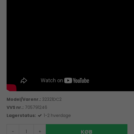
Model/Varenr.:
32321DC2
VVS nr.:
705791246
Lagerstatus:
1-2 hverdage
KØB
-
+