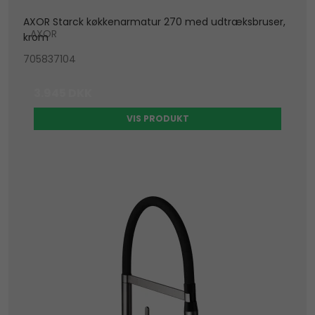
AXOR Starck køkkenarmatur 270 med udtræksbruser,
AXOR
krom
705837104
3.945 DKK
VIS PRODUKT