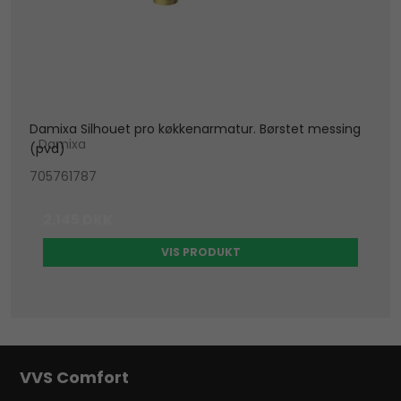
Damixa Silhouet pro køkkenarmatur. Børstet messing
Damixa
(pvd)
705761787
2.145 DKK
VIS PRODUKT
VVS Comfort