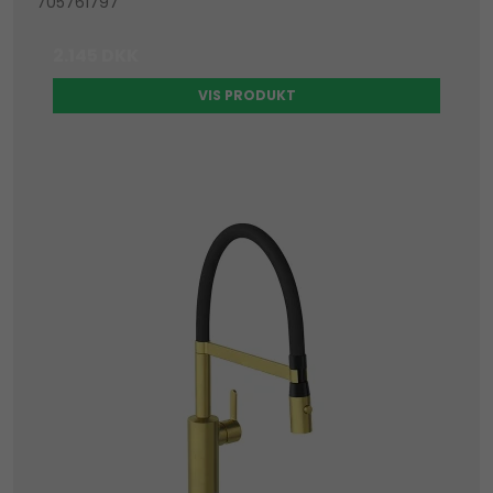
705761797
2.145 DKK
VIS PRODUKT