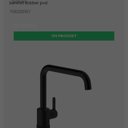
Damixa
børstet kobber pvd
706236197
13.125 DKK
VIS PRODUKT