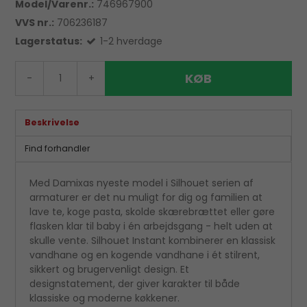
Model/Varenr.:
746967900
VVS nr.:
706236187
Lagerstatus:
1-2 hverdage
KØB
-
+
Beskrivelse
Find forhandler
Med Damixas nyeste model i Silhouet serien af
armaturer er det nu muligt for dig og familien at
lave te, koge pasta, skolde skærebrættet eller gøre
flasken klar til baby i én arbejdsgang - helt uden at
skulle vente. Silhouet Instant kombinerer en klassisk
vandhane og en kogende vandhane i ét stilrent,
sikkert og brugervenligt design. Et
designstatement, der giver karakter til både
klassiske og moderne køkkener.