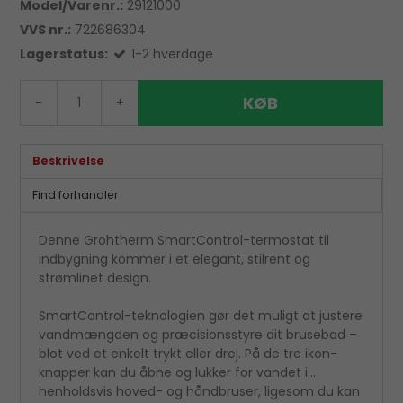
Model/Varenr.:
29121000
VVS nr.:
722686304
Lagerstatus:
1-2 hverdage
KØB
-
+
Beskrivelse
Find forhandler
Denne Grohtherm SmartControl-termostat til
indbygning kommer i et elegant, stilrent og
strømlinet design.
SmartControl-teknologien gør det muligt at justere
vandmængden og præcisionsstyre dit brusebad –
blot ved et enkelt trykt eller drej. På de tre ikon-
knapper kan du åbne og lukker for vandet i
henholdsvis hoved- og håndbruser, ligesom du kan