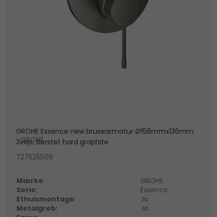
GROHE Essence new brusearmatur Ø158mmx136mm
GROHE
3vejs. Børstet hard graphite
727525509
Mærke
:
GROHE
Serie:
Essence
Ethulsmontage
:
Ja
Metalgreb:
Ja