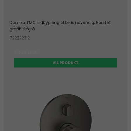
Damixa TMC indbygning til brus udvendig. Børstet
Damixa
graphite grå
722222312
3.525 DKK
VIS PRODUKT