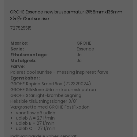
GROHE Essence new brusearmatur Ø158mmx136mm
GROHE
3vejs. Cool sunrise
727525515
Mærke
:
GROHE
Serie:
Essence
Ethulsmontage
:
Ja
Metalgreb:
Ja
Farve
:
Poleret cool sunrise - messing inspireret farve
Egenskaber:
GROHE Rapido SmartBox (722329024)
GROHE SilkMove 46mm keramisk patron
GROHE StarLight-krombelægning
Fleksible tilslutningsslanger 3/8"
Vægrosette med GROHE FastFixation
vandflow på udløb:
udløb A = 27 l/min
udløb B = 27 l/min
udløb C = 27 l/min
indbygningsdele købes separat