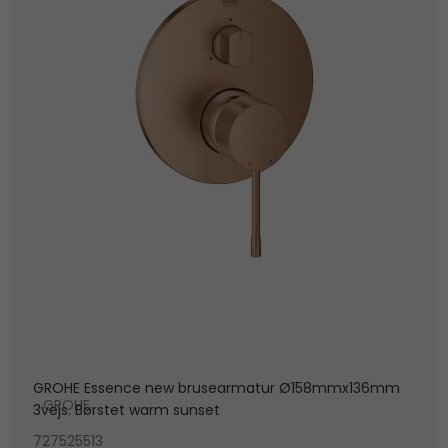
GROHE Essence new brusearmatur Ø158mmx136mm
GROHE
3vejs. Børstet warm sunset
727525513