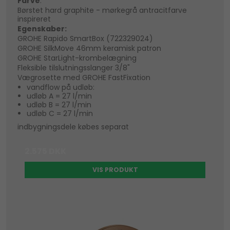
Farve
:
Børstet hard graphite - mørkegrå antracitfarve
inspireret
Egenskaber:
GROHE Rapido SmartBox (722329024)
GROHE SilkMove 46mm keramisk patron
GROHE StarLight-krombelægning
Fleksible tilslutningsslanger 3/8"
Vægrosette med GROHE FastFixation
vandflow på udløb:
udløb A = 27 l/min
udløb B = 27 l/min
udløb C = 27 l/min
indbygningsdele købes separat
2.575 DKK
VIS PRODUKT