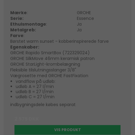
Mærke
:
GROHE
Serie:
Essence
Ethulsmontage
:
Ja
Metalgreb:
Ja
Farve
:
Børstet warm sunset - kobberinspirerede farve
Egenskaber:
GROHE Rapido SmartBox (722329024)
GROHE SilkMove 46mm keramisk patron
GROHE StarLight-krombelægning
Fleksible tilslutningsslanger 3/8"
Vægrosette med GROHE FastFixation
vandflow på udløb:
udløb A = 27 l/min
udløb B = 27 l/min
udløb C = 27 l/min
indbygningsdele købes separat
2.575 DKK
VIS PRODUKT