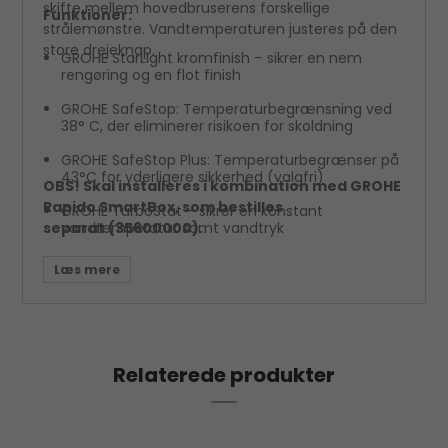
skifte mellem hovedbruserens forskellige
Funktioner:
strålemønstre. Vandtemperaturen justeres på den
store drejeknap.
GROHE StarLight kromfinish – sikrer en nem
rengøring og en flot finish
GROHE SafeStop: Temperaturbegrænsning ved
38° C, der eliminerer risikoen for skoldning
GROHE SafeStop Plus: Temperaturbegrænser på
43°C for yderligere sikkerhed (valgfri)
OBS! Skal installeres i kombination med GROHE
Rapido SmartBox, som bestilles
GROHE TurboStat – sikrer en konstant
separat (35600000).
vandtemperatur samt vandtryk
GROHE EcoJoy® – giver et reduceret vandforbrug
Relaterede produkter