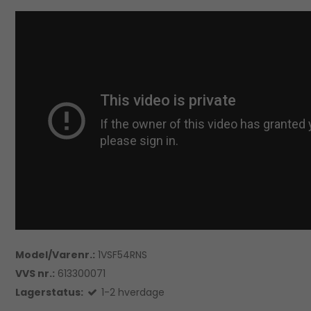
Model/Varenr.:
1VSF54RNS
VVS nr.:
613300071
Lagerstatus:
1-2 hverdage