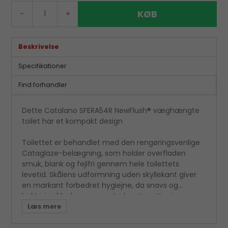
KØB
-
+
Beskrivelse
Specifikationer
Find forhandler
Dette Catalano SFERA54R NewFlush® væghængte
toilet har et kompakt design
Toilettet er behandlet med den rengøringsvenlige
Cataglaze-belægning, som holder overfladen
smuk, blank og fejlfri gennem hele toilettets
levetid. Skålens udformning uden skyllekant giver
en markant forbedret hygiejne, da snavs og
bakterier ikke har nogen steder at sætte sig.
Derudover letter det også rengøringen af toilettet.