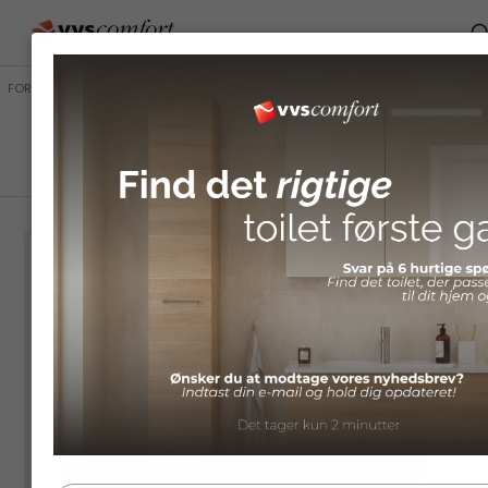
FORSIDE
/
SHOP
/
BRANDS
/
COSANI
/
CATALANO
/
TOILETTER
/
CATALANO
SFERA 54
NEWFLUSH®
VÆGHÆNGT
TOILET UDEN
SKYLLEKANT.
MATSORT