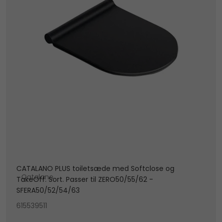
CATALANO PLUS toiletsæde med Softclose og
Catalano
TakeOff. Sort. Passer til ZERO50/55/62 -
SFERA50/52/54/63
615539511