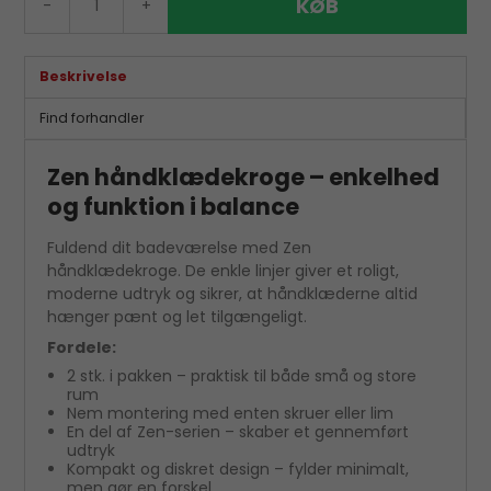
KØB
-
+
Beskrivelse
Find forhandler
Zen håndklædekroge – enkelhed
og funktion i balance
Fuldend dit badeværelse med Zen
håndklædekroge. De enkle linjer giver et roligt,
moderne udtryk og sikrer, at håndklæderne altid
hænger pænt og let tilgængeligt.
Fordele:
2 stk. i pakken – praktisk til både små og store
rum
Nem montering med enten skruer eller lim
En del af Zen-serien – skaber et gennemført
udtryk
Kompakt og diskret design – fylder minimalt,
men gør en forskel