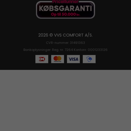
2026 © VVS COMFORT A/S.
CVR-nummer: 31491363
Bankoplysninger: Reg. nr. 7264 Kontonr. 0001233126