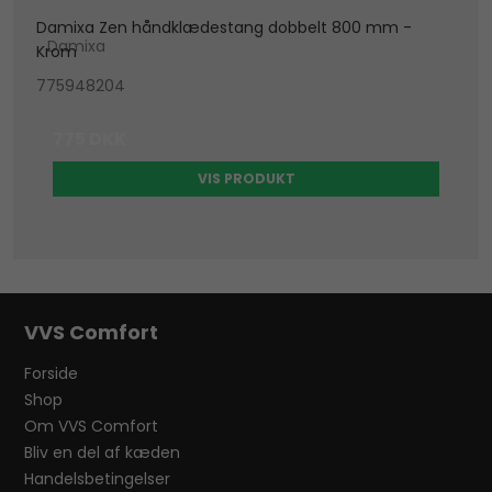
Damixa Zen håndklædestang dobbelt 800 mm -
Damixa
Krom
775948204
775 DKK
VIS PRODUKT
VVS Comfort
Forside
Shop
Om VVS Comfort
Bliv en del af kæden
Handelsbetingelser