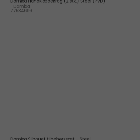
Damixa Håndklædekrog (2 stk.) Steel (PVD)
Damixa
775346116
Damixa Silhouet tilbehørssæt - Steel