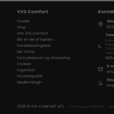
VVS Comfort
Forside
Sin
824
Shop
Om VVS Comfort
Tele
Bliv en del af kæden
Mand
Freda
Handelsbetingelser
Vi ho
Din VVS'er
ugern
Fortrydelsesret og returnering
8615
Cookies
E-m
Inspiration
inf
Privatlivspolitik
Fin
Medlemslogin
Find
2026 © VVS COMFORT A/S.
CVR-nummer: 31491363
Ba