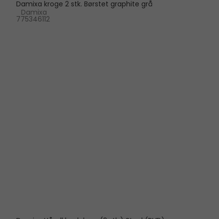
Damixa kroge 2 stk. Børstet graphite grå
Damixa
775346112