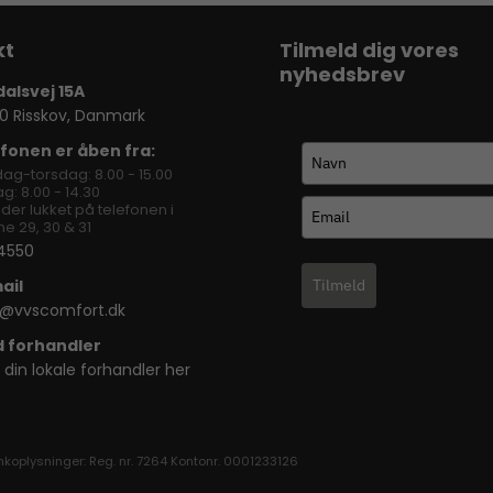
Tilmeld dig vores
nyhedsbrev
dalsvej 15A
0 Risskov, Danmark
fonen er åben fra:
ag-torsdag: 8.00 - 15.00
g: 8.00 - 14.30
lder lukket på telefonen i
e 29, 30 & 31
4550
ail
Tilmeld
o@vvscomfort.dk
d forhandler
 din lokale forhandler her
nkoplysninger: Reg. nr. 7264 Kontonr. 0001233126