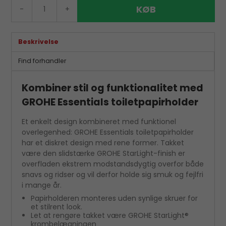
KØB
-
+
Beskrivelse
Find forhandler
Kombiner stil og funktionalitet med
GROHE Essentials toiletpapirholder
Et enkelt design kombineret med funktionel
overlegenhed: GROHE Essentials toiletpapirholder
har et diskret design med rene former. Takket
være den slidstærke GROHE StarLight-finish er
overfladen ekstrem modstandsdygtig overfor både
snavs og ridser og vil derfor holde sig smuk og fejlfri
i mange år.
Papirholderen monteres uden synlige skruer for
et stilrent look.
Let at rengøre takket være GROHE StarLight®
krombelægningen