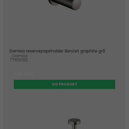
Damixa reservepapirholder Børstet graphite grå
Damixa
776551112
395 DKK
VIS PRODUKT