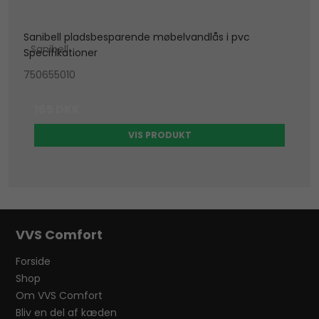
Sanibell pladsbesparende møbelvandlås i pvc
Sanibell
Specifikationer
750655010
165 DKK
VIS PRODUKT
VVS Comfort
Forside
Shop
Om VVS Comfort
Bliv en del af kæden