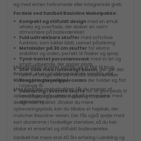
eg med enten forkromede eller integrerede greb.
Fordele ved Sanibell Basicline Møbelpakke:
Kompakt og stilfuldt design
med en smuk
whisky eg overflade, der skaber en varm
atmosfære på badeværelset
Fuld udtrækbare skuffer
med softclose
funktion, som lukker blidt, uanset påvirkning
Metalsider på 30 cm skuffer
for ekstra
stabilitet og orden, perfekt til flasker og spray
Tynd-kantet porcelænsvask
med et let og
smalt udseende, der sparer plads
Møbelpakken leveres samlet og er klar til brug.
Stor vask med rummeligt bassin
, der gør det
Bemærk, at en pladsbesparende vandlås skal
nemt at bruge, selv på mindre badeværelser
tilkøbes (medfølger ikke).
Rengøringsvenlig porcelæn
der holder sig flot
i mange år
Med Basicline møbelpakken får du masser af
Udskæring i øverste skuffe
for at give plads til
opbevaringsplads uden at gå på kompromis med
vandlåsen og praktisk inddeling for bedre
opbevaring
design eller kvalitet. Ønsker du mere
opbevaringsplads, kan du tilkøbe et højskab, der
matcher Basicline-serien. Der fås også spejle med
sort aluramme i forskellige størrelser, så du kan
skabe et ensartet og stilfuldt badeværelse.
Sanibell har mere end 40 års erfaring i udvikling og