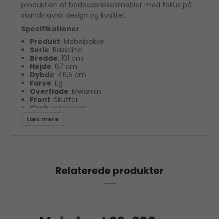
produktion af badeværelsesmøbler med fokus på
skandinavisk design og kvalitet.
Specifikationer
Produkt
: Møbelpakke
Serie
: Basicline
Bredde
: 101 cm
Højde
: 67 cm
Dybde
: 46,5 cm
Farve
: Eg
Overflade
: Melamin
Front
: Skuffer
Greb
: Integreret
Soft close
: Ja
Hanehul
: Ja
Overløb
: Ja
Produkt
: Møbelsæt
Relaterede produkter