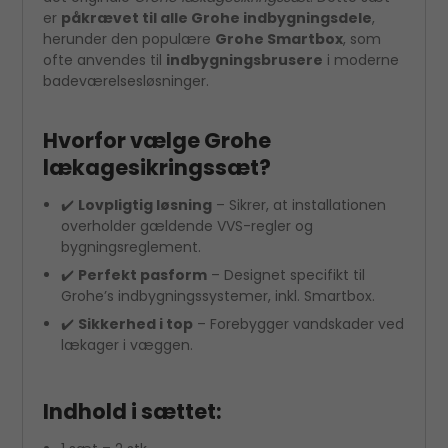
er
påkrævet til alle Grohe indbygningsdele
,
herunder den populære
Grohe Smartbox
, som
ofte anvendes til
indbygningsbrusere
i moderne
badeværelsesløsninger.
Hvorfor vælge Grohe
lækagesikringssæt?
✔️
Lovpligtig løsning
– Sikrer, at installationen
overholder gældende VVS-regler og
bygningsreglement.
✔️
Perfekt pasform
– Designet specifikt til
Grohe’s indbygningssystemer, inkl. Smartbox.
✔️
Sikkerhed i top
– Forebygger vandskader ved
lækager i væggen.
Indhold i sættet: