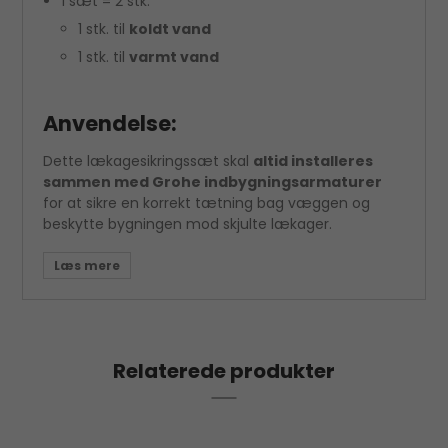
1 sæt = 2 stk.
1 stk. til
koldt vand
1 stk. til
varmt vand
Anvendelse:
Dette lækagesikringssæt skal
altid installeres
sammen med Grohe indbygningsarmaturer
for at sikre en korrekt tætning bag væggen og
beskytte bygningen mod skjulte lækager.
Relaterede produkter