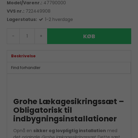
Model/Varenr.:
47790000
VVS nr.:
722449908
Lagerstatus:
1-2 hverdage
KØB
-
+
Beskrivelse
Find forhandler
Grohe Lækagesikringssæt –
Obligatorisk til
indbygningsinstallationer
Opnå en
sikker og lovpligtig installation
med
det originale
Grohe lækagesikringssæt
. Dette sæt