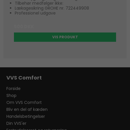
Tilbehør medfølger ikke:
Lækagesikring GROHE nr. 722449908
Professionel udgave
500 DKK
VIS PRODUKT
VVS Comfort
Forside
Shop
Om VVS Comfort
Bliv en del af kæden
Handelsbetingelser
Din VVS'er