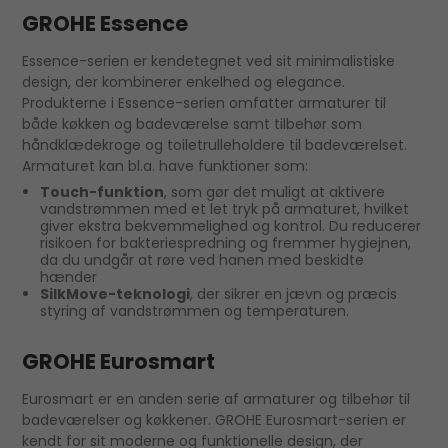
GROHE Essence
Essence-serien er kendetegnet ved sit minimalistiske
design, der kombinerer enkelhed og elegance.
Produkterne i Essence-serien omfatter armaturer til
både køkken og badeværelse samt tilbehør som
håndklædekroge og toiletrulleholdere til badeværelset.
Armaturet kan bl.a. have funktioner som:
Touch-funktion
, som gør det muligt at aktivere
vandstrømmen med et let tryk på armaturet, hvilket
giver ekstra bekvemmelighed og kontrol. Du reducerer
risikoen for bakteriespredning og fremmer hygiejnen,
da du undgår at røre ved hanen med beskidte
hænder
SilkMove-teknologi
, der sikrer en jævn og præcis
styring af vandstrømmen og temperaturen.
GROHE Eurosmart
Eurosmart er en anden serie af armaturer og tilbehør til
badeværelser og køkkener. GROHE Eurosmart-serien er
kendt for sit moderne og funktionelle design, der