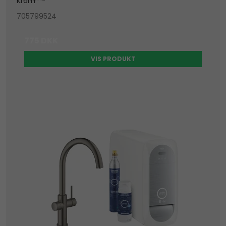
Krom
705799524
775 DKK
VIS PRODUKT