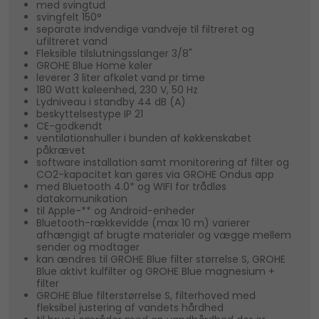
med svingtud
svingfelt 150°
separate indvendige vandveje til filtreret og
ufiltreret vand
Fleksible tilslutningsslanger 3/8"
GROHE Blue Home køler
leverer 3 liter afkølet vand pr time
180 Watt køleenhed, 230 V, 50 Hz
Lydniveau i standby 44 dB (A)
beskyttelsestype IP 21
CE-godkendt
ventilationshuller i bunden af køkkenskabet
påkrævet
software installation samt monitorering af filter og
CO2-kapacitet kan gøres via GROHE Ondus app
med Bluetooth 4.0* og WIFI for trådløs
datakomunikation
til Apple-** og Android-enheder
Bluetooth-rækkevidde (max 10 m) varierer
afhængigt af brugte materialer og vægge mellem
sender og modtager
kan ændres til GROHE Blue filter størrelse S, GROHE
Blue aktivt kulfilter og GROHE Blue magnesium +
filter
GROHE Blue filterstørrelse S, filterhoved med
fleksibel justering af vandets hårdhed