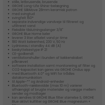
stille, letbrusende, brusende
GROHE Long-Life Shine-belægning
GROHE SilkMove 28mm keramisk patron
med svingtud
svingfelt 150°
separate indvendige vandveje til filtreret og
ufiltreret vand
Fleksible tilslutningsslanger 3/8"
GROHE Blue Home køler
leverer 3 liter afkølet vand pr time
180 Watt køleenhed, 230 V, 50 Hz
Lydniveau i standby 44 dB (A)
beskyttelsestype IP 21
CE-godkendt
ventilationshuller i bunden af køkkenskabet
påkrævet
software installation samt monitorering af filter og
CO2-kapacitet kan gøres via GROHE Ondus app
med Bluetooth 4.0* og WIFI for trådløs
datakomunikation
til Apple-** og Android-enheder
Bluetooth-rækkevidde (max 10 m) varierer
afhængigt af brugte materialer og vægge mellem
sender og modtager
kan ændres til GROHE Blue filter størrelse S, GROHE
Blue aktivt kulfilter og GROHE Blue magnesium +