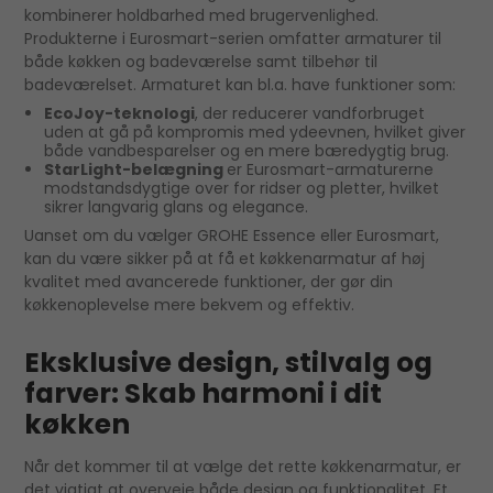
kombinerer holdbarhed med brugervenlighed.
Produkterne i Eurosmart-serien omfatter armaturer til
både køkken og badeværelse samt tilbehør til
badeværelset. Armaturet kan bl.a. have funktioner som:
EcoJoy-teknologi
, der reducerer vandforbruget
uden at gå på kompromis med ydeevnen, hvilket giver
både vandbesparelser og en mere bæredygtig brug.
StarLight-belægning
er Eurosmart-armaturerne
modstandsdygtige over for ridser og pletter, hvilket
sikrer langvarig glans og elegance.
Uanset om du vælger GROHE Essence eller Eurosmart,
kan du være sikker på at få et køkkenarmatur af høj
kvalitet med avancerede funktioner, der gør din
køkkenoplevelse mere bekvem og effektiv.
Eksklusive design, stilvalg og
farver: Skab harmoni i dit
køkken
Når det kommer til at vælge det rette køkkenarmatur, er
det vigtigt at overveje både design og funktionalitet. Et