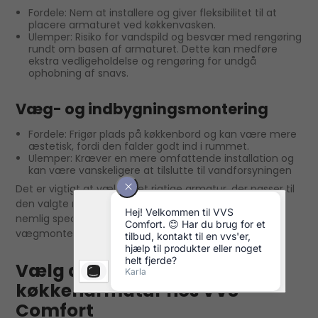
Fordele: Nem at installere og giver fleksibilitet til at
placere armaturet ved køkkenvasken.
Ulemper: Risiko for vandspild og besvær med rengøring
rundt om basen af armaturet. Dette kan medføre
ekstra vedligeholdelse og rengøring for undgå
ophobning af snavs.
Væg- og indbygningsmontering
Fordele: Frigør plads på køkkenbord og kan være mere
æstetisk, fordi den falder godt ind i rummet.
Ulemper: Kræver en mere omfattende installation og
kan være vanskeligere at tilslutte til vandforsyningen
Det er vigtigt at vælge det rigtige armatur, der passer til
den valgte monteringsmetode. Nogle armaturer er
nemlig specifikt designet til enten bord- eller
vægmontering.
Vælg det rette GROHE
køkkenarmatur hos VVS
Comfort