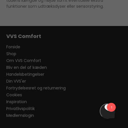
tudens længde og højde samt eventuelle ekstra
funktioner som udtræksdyser eller sensorstyring.
VVS Comfort
Forside
Shop
Om VVS Comfort
Bliv en del af kæden
Handelsbetingelser
Din VVS'er
Fortrydelsesret og returnering
Cookies
Inspiration
Privatlivspolitik
Medlemslogin