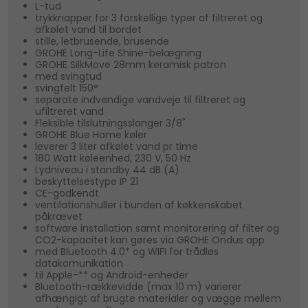
L-tud
trykknapper for 3 forskellige typer af filtreret og
afkølet vand til bordet
stille, letbrusende, brusende
GROHE Long-Life Shine-belægning
GROHE SilkMove 28mm keramisk patron
med svingtud
svingfelt 150°
separate indvendige vandveje til filtreret og
ufiltreret vand
Fleksible tilslutningsslanger 3/8"
GROHE Blue Home køler
leverer 3 liter afkølet vand pr time
180 Watt køleenhed, 230 V, 50 Hz
Lydniveau i standby 44 dB (A)
beskyttelsestype IP 21
CE-godkendt
ventilationshuller i bunden af køkkenskabet
påkrævet
software installation samt monitorering af filter og
CO2-kapacitet kan gøres via GROHE Ondus app
med Bluetooth 4.0* og WIFI for trådløs
datakomunikation
til Apple-** og Android-enheder
Bluetooth-rækkevidde (max 10 m) varierer
afhængigt af brugte materialer og vægge mellem