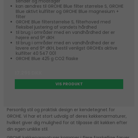
sender og modtager
kan ændres til GROHE Blue filter størrelse S, GROHE
Blue aktivt kulfilter og GROHE Blue magnesium +
filter
GROHE Blue filterstørrelse S, filterhoved med
fleksibel justering af vandets hårdhed
til brug i områder med en vandhårdhed der er
højere end 9° dKH
til brug i områder med en vandhårdhed der er
lavere end 9° dKH, bestil venligst GROHEs aktive
kulfilter 40 547 001
GROHE Blue 425 g CO2 flaske
17.295 DKK
VIS PRODUKT
Personlig stil og praktisk design er kendetegnet for
GROHE. Vi har et stort udvalg af deres køkkenarmaturer,
hvilket giver dig mulighed for at tilpasse dit køkken efter
din egen unikke stil.
GROHE køkkenarmaturer kommer i flere forskellige farver,