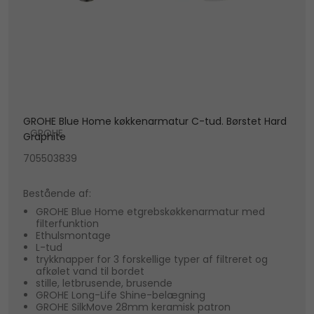
GROHE Blue Home køkkenarmatur C-tud. Børstet Hard
GROHE
Graphite
705503839
Bestående af:
GROHE Blue Home etgrebskøkkenarmatur med
filterfunktion
Ethulsmontage
L-tud
trykknapper for 3 forskellige typer af filtreret og
afkølet vand til bordet
stille, letbrusende, brusende
GROHE Long-Life Shine-belægning
GROHE SilkMove 28mm keramisk patron