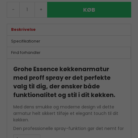
KØB
-
+
Beskrivelse
Specifikationer
Find forhandler
Grohe Essence køkkenarmatur
med proff spray er det perfekte
valg til dig, der ønsker både
funktionalitet og stil i dit køkken.
Med dens smukke og moderne design vil dette
armatur helt sikkert tilføje et elegant touch til dit
køkken.
Den professionelle spray-funktion gør det nemt for
dig at rengøre og skylle dine madvarer på en hurtig