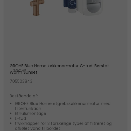
GROHE Blue Home køkkenarmatur C-tud. Børstet
GROHE
Warm Sunset
705503843
Bestående af:
GROHE Blue Home etgrebskøkkenarmatur med
filterfunktion
Ethulsmontage
L-tud
trykknapper for 3 forskellige typer af filtreret og
afkølet vand til bordet