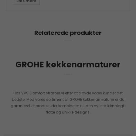
og effektiv måde. Samtidig kan du justere
vandstrålen og temperaturen let og præcist, så du
kan tilpasse vandstrømmen efter dit behov og
spare vand.
Grohe Essence køkkenarmatur er også yderst
Relaterede produkter
holdbar og pålidelig. Armaturet er fremstillet af høj
kvalitet og slidstærkt materiale, der sikrer langvarig
brug og minimal vedligeholdelse.
Med sin brugervenlige funktion, elegant design og
GROHE køkkenarmaturer
høje kvalitet er Grohe Essence køkkenarmatur med
proff spray det ultimative valg til ethvert moderne
køkken. Gør din køkkenoplevelse mere praktisk og
stilfuld med dette fantastiske armatur.
Hos VVS Comfort stræber vi efter at tilbyde vores kunder det
bedste. Med vores sortiment af GROHE køkkenarmaturer er du
garanteret et produkt, der kombinerer alt den nyeste teknologi i
flotte og unikke designs.