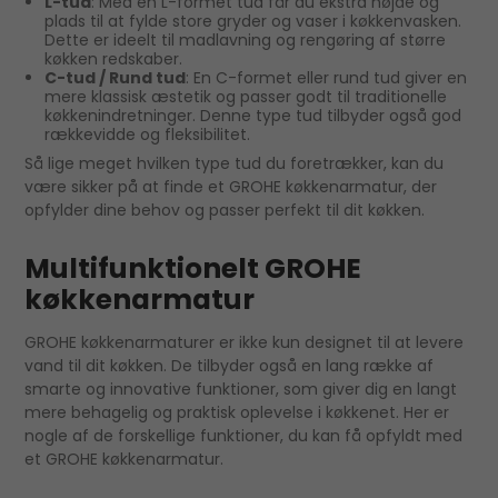
L-tud
: Med en L-formet tud får du ekstra højde og
plads til at fylde store gryder og vaser i køkkenvasken.
Dette er ideelt til madlavning og rengøring af større
køkken redskaber.
C-tud / Rund tud
: En C-formet eller rund tud giver en
mere klassisk æstetik og passer godt til traditionelle
køkkenindretninger. Denne type tud tilbyder også god
rækkevidde og fleksibilitet.
Så lige meget hvilken type tud du foretrækker, kan du
være sikker på at finde et GROHE køkkenarmatur, der
opfylder dine behov og passer perfekt til dit køkken.
Multifunktionelt GROHE
køkkenarmatur
GROHE køkkenarmaturer er ikke kun designet til at levere
vand til dit køkken. De tilbyder også en lang række af
smarte og innovative funktioner, som giver dig en langt
mere behagelig og praktisk oplevelse i køkkenet. Her er
nogle af de forskellige funktioner, du kan få opfyldt med
et GROHE køkkenarmatur.