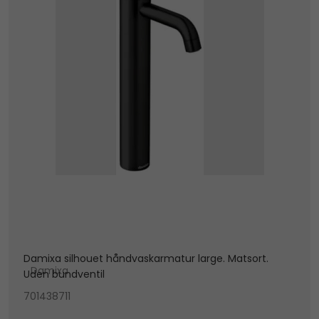
Damixa silhouet håndvaskarmatur large. Matsort.
Damixa
Uden bundventil
701438711