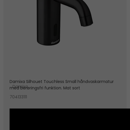
Damixa Silhouet Touchless Small håndvaskarmatur
Damixa
med berøringsfri funktion. Mat sort
704133111