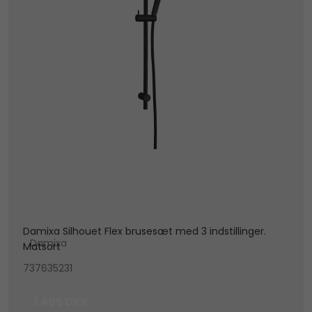
Damixa Silhouet Flex brusesæt med 3 indstillinger.
Damixa
Matsort
737635231
1.495 DKK