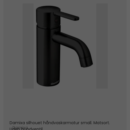
Damixa silhouet håndvaskarmatur small. Matsort.
Damixa
Uden bundventil