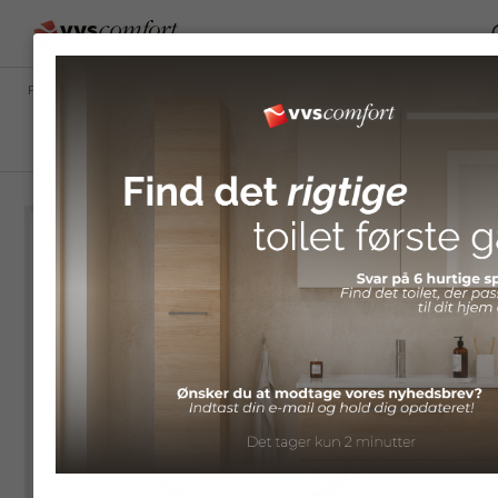
FORSIDE
/
SHOP
/
BRANDS
/
DAMIXA
/
BUNDVENTILER
/
DAMIXA
SILHOUET
PUSHOPEN
BUNDVENTIL
MATSORT PVD