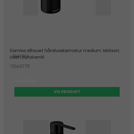
Damixa silhouet håndvaskarmatur medium. Matsort.
Damixa
Uden bundventil
701437711
1.445 DKK
VIS PRODUKT