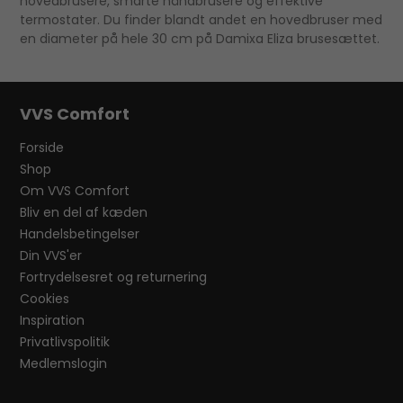
hovedbrusere, smarte håndbrusere og effektive
termostater. Du finder blandt andet en hovedbruser med
en diameter på hele 30 cm på Damixa Eliza brusesættet.
VVS Comfort
Forside
Shop
Om VVS Comfort
Bliv en del af kæden
Handelsbetingelser
Din VVS'er
Fortrydelsesret og returnering
Cookies
Inspiration
Privatlivspolitik
Medlemslogin