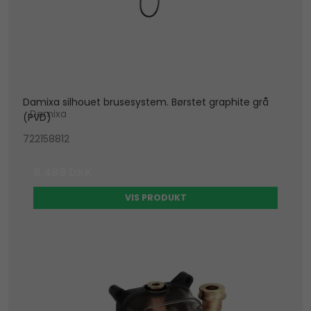
Damixa silhouet brusesystem. Børstet graphite grå
Damixa
(PVD)
722158812
8.489 DKK
VIS PRODUKT