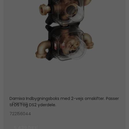
Damixa Indbygningsboks med 2-vejs omskifter. Passer
Damixa
til DS 1 og DS2 yderdele.
722156044
5.439 DKK