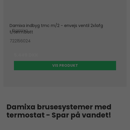
Damixa indbyg tmc m/2 - envejs ventil 2x1afg
Damixa
t/term.batt
722156024
5.449 DKK
VIS PRODUKT
Damixa brusesystemer med
termostat - Spar på vandet!