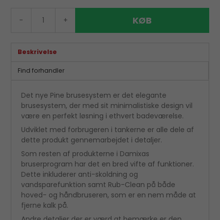
KØB
-
+
Beskrivelse
Find forhandler
Det nye Pine brusesystem er det elegante
brusesystem, der med sit minimalistiske design vil
være en perfekt løsning i ethvert badeværelse.
Udviklet med forbrugeren i tankerne er alle dele af
dette produkt gennemarbejdet i detaljer.
Som resten af produkterne i Damixas
bruserprogram har det en bred vifte af funktioner.
Dette inkluderer anti-skoldning og
vandsparefunktion samt Rub-Clean på både
hoved- og håndbruseren, som er en nem måde at
fjerne kalk på.
Andre detaljer der er værd at bemærke er den