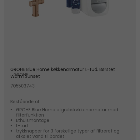
GROHE Blue Home køkkenarmatur L-tud. Børstet
GROHE
Warm Sunset
705503743
Bestående af:
GROHE Blue Home etgrebskøkkenarmatur med
filterfunktion
Ethulsmontage
L-tud
trykknapper for 3 forskellige typer af filtreret og
afkølet vand til bordet