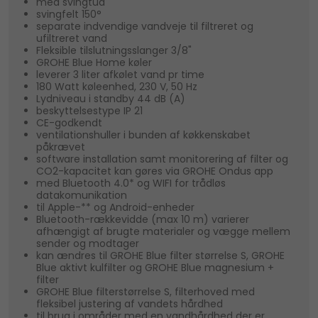
med svingtud
svingfelt 150°
separate indvendige vandveje til filtreret og
ufiltreret vand
Fleksible tilslutningsslanger 3/8"
GROHE Blue Home køler
leverer 3 liter afkølet vand pr time
180 Watt køleenhed, 230 V, 50 Hz
Lydniveau i standby 44 dB (A)
beskyttelsestype IP 21
CE-godkendt
ventilationshuller i bunden af køkkenskabet
påkrævet
software installation samt monitorering af filter og
CO2-kapacitet kan gøres via GROHE Ondus app
med Bluetooth 4.0* og WIFI for trådløs
datakomunikation
til Apple-** og Android-enheder
Bluetooth-rækkevidde (max 10 m) varierer
afhængigt af brugte materialer og vægge mellem
sender og modtager
kan ændres til GROHE Blue filter størrelse S, GROHE
Blue aktivt kulfilter og GROHE Blue magnesium +
filter
GROHE Blue filterstørrelse S, filterhoved med
fleksibel justering af vandets hårdhed
til brug i områder med en vandhårdhed der er