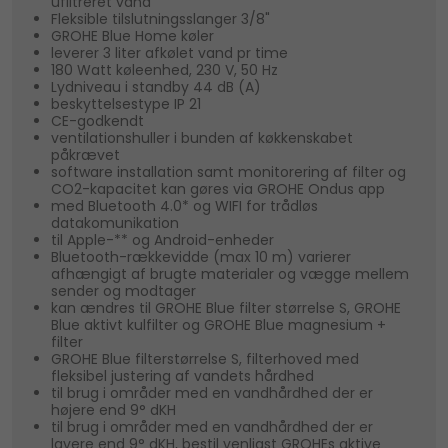
ufiltreret vand
Fleksible tilslutningsslanger 3/8"
GROHE Blue Home køler
leverer 3 liter afkølet vand pr time
180 Watt køleenhed, 230 V, 50 Hz
Lydniveau i standby 44 dB (A)
beskyttelsestype IP 21
CE-godkendt
ventilationshuller i bunden af køkkenskabet
påkrævet
software installation samt monitorering af filter og
CO2-kapacitet kan gøres via GROHE Ondus app
med Bluetooth 4.0* og WIFI for trådløs
datakomunikation
til Apple-** og Android-enheder
Bluetooth-rækkevidde (max 10 m) varierer
afhængigt af brugte materialer og vægge mellem
sender og modtager
kan ændres til GROHE Blue filter størrelse S, GROHE
Blue aktivt kulfilter og GROHE Blue magnesium +
filter
GROHE Blue filterstørrelse S, filterhoved med
fleksibel justering af vandets hårdhed
til brug i områder med en vandhårdhed der er
højere end 9° dKH
til brug i områder med en vandhårdhed der er
lavere end 9° dKH, bestil venligst GROHEs aktive