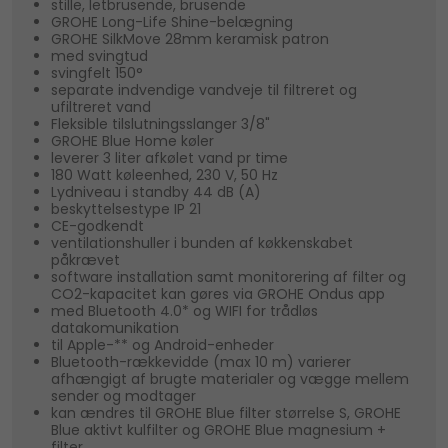
stille, letbrusende, brusende
GROHE Long-Life Shine-belægning
GROHE SilkMove 28mm keramisk patron
med svingtud
svingfelt 150°
separate indvendige vandveje til filtreret og
ufiltreret vand
Fleksible tilslutningsslanger 3/8"
GROHE Blue Home køler
leverer 3 liter afkølet vand pr time
180 Watt køleenhed, 230 V, 50 Hz
Lydniveau i standby 44 dB (A)
beskyttelsestype IP 21
CE-godkendt
ventilationshuller i bunden af køkkenskabet
påkrævet
software installation samt monitorering af filter og
CO2-kapacitet kan gøres via GROHE Ondus app
med Bluetooth 4.0* og WIFI for trådløs
datakomunikation
til Apple-** og Android-enheder
Bluetooth-rækkevidde (max 10 m) varierer
afhængigt af brugte materialer og vægge mellem
sender og modtager
kan ændres til GROHE Blue filter størrelse S, GROHE
Blue aktivt kulfilter og GROHE Blue magnesium +
filter