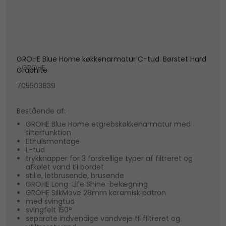
GROHE Blue Home køkkenarmatur C-tud. Børstet Hard
GROHE
Graphite
705503839
Bestående af:
GROHE Blue Home etgrebskøkkenarmatur med
filterfunktion
Ethulsmontage
L-tud
trykknapper for 3 forskellige typer af filtreret og
afkølet vand til bordet
stille, letbrusende, brusende
GROHE Long-Life Shine-belægning
GROHE SilkMove 28mm keramisk patron
med svingtud
svingfelt 150°
separate indvendige vandveje til filtreret og