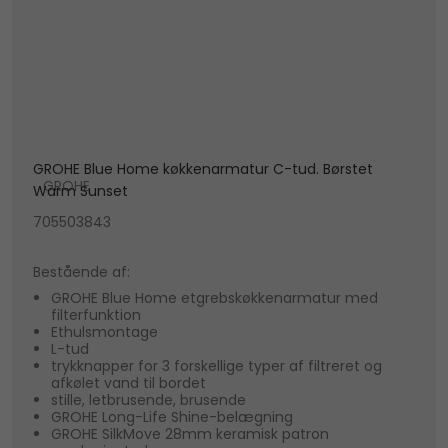
GROHE Blue Home køkkenarmatur C-tud. Børstet
GROHE
Warm Sunset
705503843
Bestående af:
GROHE Blue Home etgrebskøkkenarmatur med
filterfunktion
Ethulsmontage
L-tud
trykknapper for 3 forskellige typer af filtreret og
afkølet vand til bordet
stille, letbrusende, brusende
GROHE Long-Life Shine-belægning
GROHE SilkMove 28mm keramisk patron