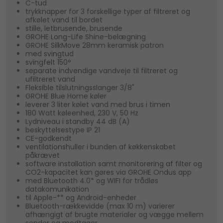
C-tud
trykknapper for 3 forskellige typer af filtreret og
afkølet vand til bordet
stille, letbrusende, brusende
GROHE Long-Life Shine-belægning
GROHE SilkMove 28mm keramisk patron
med svingtud
svingfelt 150°
separate indvendige vandveje til filtreret og
ufiltreret vand
Fleksible tilslutningsslanger 3/8"
GROHE Blue Home køler
leverer 3 liter kølet vand med brus i timen
180 Watt køleenhed, 230 V, 50 Hz
Lydniveau i standby 44 dB (A)
beskyttelsestype IP 21
CE-godkendt
ventilationshuller i bunden af køkkenskabet
påkrævet
software installation samt monitorering af filter og
CO2-kapacitet kan gøres via GROHE Ondus app
med Bluetooth 4.0* og WIFI for trådløs
datakomunikation
til Apple-** og Android-enheder
Bluetooth-rækkevidde (max 10 m) varierer
afhængigt af brugte materialer og vægge mellem
sender og modtager