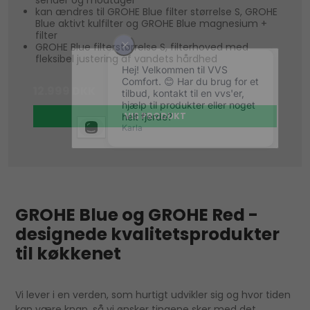
kan ændres til GROHE Blue filter størrelse S, GROHE
Blue aktivt kulfilter og GROHE Blue magnesium +
filter
GROHE Blue filterstørrelse S, filterhoved med
fleksibel justering af vandets hårdhed
12.999 DKK
VIS PRODUKT
GROHE Blue og GROHE Red -
designede kvalitetsprodukter
til køkkenet
Vi lever i en verden, som hurtigt udvikler sig og hvor tiden
kan være knap, så vi ønsker tingene sker med det